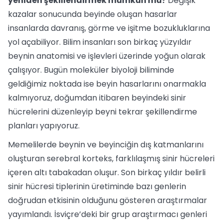
yeniden şekillendirmek mümkün mü?
Değişik
kazalar sonucunda beyinde oluşan hasarlar
insanlarda davranış, görme ve işitme bozukluklarına
yol açabiliyor. Bilim insanları son birkaç yüzyıldır
beynin anatomisi ve işlevleri üzerinde yoğun olarak
çalışıyor. Bugün moleküler biyoloji biliminde
geldiğimiz noktada ise beyin hasarlarını onarmakla
kalmıyoruz, doğumdan itibaren beyindeki sinir
hücrelerini düzenleyip beyni tekrar şekillendirme
planları yapıyoruz.
Memelilerde beynin ve beyinciğin dış katmanlarını
oluşturan serebral korteks, farklılaşmış sinir hücreleri
içeren altı tabakadan oluşur. Son birkaç yıldır belirli
sinir hücresi tiplerinin üretiminde bazı genlerin
doğrudan etkisinin olduğunu gösteren araştırmalar
yayımlandı. İsviçre’deki bir grup araştırmacı genleri