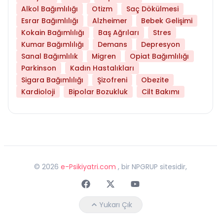
Alkol Bağımlılığı
Otizm
Saç Dökülmesi
Esrar Bağımlılığı
Alzheimer
Bebek Gelişimi
Kokain Bağımlılığı
Baş Ağrıları
Stres
Kumar Bağımlılığı
Demans
Depresyon
Sanal Bağımlılık
Migren
Opiat Bağımlılığı
Parkinson
Kadın Hastalıkları
Sigara Bağımlılığı
Şizofreni
Obezite
Kardioloji
Bipolar Bozukluk
Cilt Bakımı
©
2026
e-Psikiyatri.com
, bir NPGRUP sitesidir,
Faceebok
Twitter
Youtube
Yukarı Çık