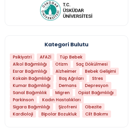
Kategori Bulutu
Psikiyatri
AFAZİ
Tüp Bebek
Alkol Bağımlılığı
Otizm
Saç Dökülmesi
Esrar Bağımlılığı
Alzheimer
Bebek Gelişimi
Kokain Bağımlılığı
Baş Ağrıları
Stres
Kumar Bağımlılığı
Demans
Depresyon
Sanal Bağımlılık
Migren
Opiat Bağımlılığı
Parkinson
Kadın Hastalıkları
Sigara Bağımlılığı
Şizofreni
Obezite
Kardioloji
Bipolar Bozukluk
Cilt Bakımı