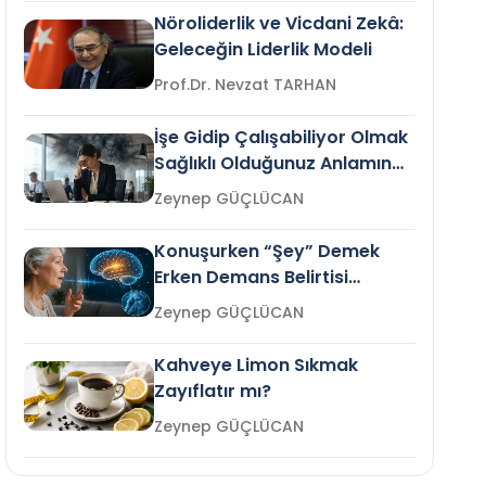
Nöroliderlik ve Vicdani Zekâ:
Geleceğin Liderlik Modeli
Prof.Dr. Nevzat TARHAN
İşe Gidip Çalışabiliyor Olmak
Sağlıklı Olduğunuz Anlamına
Gelir mi?
Zeynep GÜÇLÜCAN
Konuşurken “Şey” Demek
Erken Demans Belirtisi
Olabilir mi?
Zeynep GÜÇLÜCAN
Kahveye Limon Sıkmak
Zayıflatır mı?
Zeynep GÜÇLÜCAN