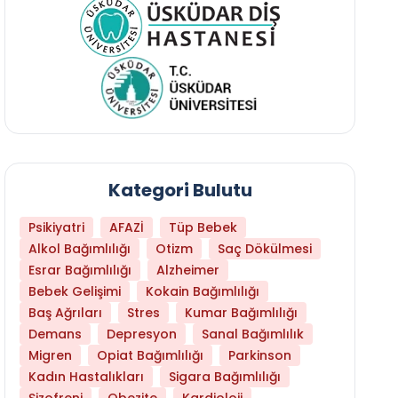
Kategori Bulutu
Psikiyatri
AFAZİ
Tüp Bebek
Alkol Bağımlılığı
Otizm
Saç Dökülmesi
Esrar Bağımlılığı
Alzheimer
Bebek Gelişimi
Kokain Bağımlılığı
Baş Ağrıları
Stres
Kumar Bağımlılığı
Daha Az Protein Tüketmek Yaşlanmayı Yava
Demans
Depresyon
Sanal Bağımlılık
Migren
Opiat Bağımlılığı
Parkinson
Kadın Hastalıkları
Sigara Bağımlılığı