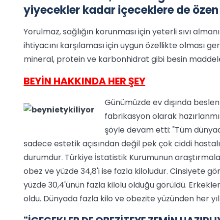
yiyecekler kadar içeceklere de özen 
Yorulmaz, sağlığın korunması için yeterli sıvı alman
ihtiyacını karşılaması için uygun özellikte olması ge
mineral, protein ve karbonhidrat gibi besin madde
BEYİN HAKKINDA HER ŞEY
Günümüzde ev dışında beslenme
fabrikasyon olarak hazırlanmış 
şöyle devam etti: "Tüm dünyad
sadece estetik açısından değil pek çok ciddi hasta
durumdur. Türkiye İstatistik Kurumunun araştırmaları
obez ve yüzde 34,8'i ise fazla kiloludur. Cinsiyete g
yüzde 30,4'ünün fazla kilolu olduğu görüldü. Erkekler
oldu. Dünyada fazla kilo ve obezite yüzünden her yıl 