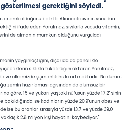
gösterilmesi gerektiğini söyledi.
ın önemli olduğunu belirtti. Alınacak sıvının vücudun
rektiğini ifade eden Yorulmaz, sıvılarla vücuda vitamin,
lerini de almanın mümkün olduğunu vurguladı.
nin yaygınlaştığını, dışarıda da genellikle
içeceklerin sıklıkla tüketildiğini aktaran Yorulmaz,
a ve ülkemizde şişmanlık hızla artmaktadır. Bu durum
lığa zemin hazırlaması açısından da olumsuz bir
na göre, 15 ve yukarı yaştaki nüfusun yüzde 17,2' sinin
öre bakıldığında ise kadınların yüzde 20,9'unun obez ve
de ise bu oranlar sırasıyla yüzde 13,7 ve yüzde 39,0
yaklaşık 2,8 milyon kişi hayatını kaybediyor."