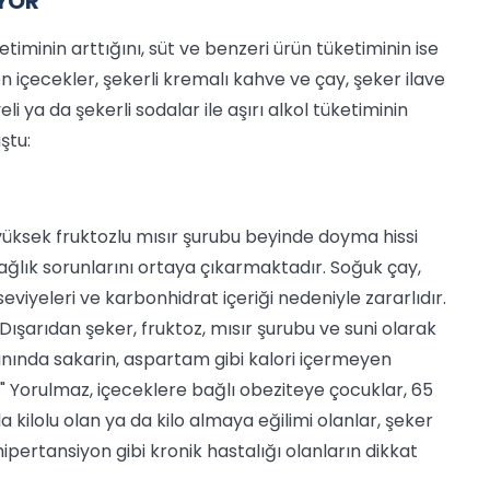
IYOR"
timinin arttığını, süt ve benzeri ürün tüketiminin ise
ren içecekler, şekerli kremalı kahve ve çay, şeker ilave
li ya da şekerli sodalar ile aşırı alkol tüketiminin
ştu:
yüksek fruktozlu mısır şurubu beyinde doyma hissi
 sağlık sorunlarını ortaya çıkarmaktadır. Soğuk çay,
eviyeleri ve karbonhidrat içeriği nedeniyle zararlıdır.
 Dışarıdan şeker, fruktoz, mısır şurubu ve suni olarak
 yanında sakarin, aspartam gibi kalori içermeyen
ır." Yorulmaz, içeceklere bağlı obeziteye çocuklar, 65
la kilolu olan ya da kilo almaya eğilimi olanlar, şeker
 hipertansiyon gibi kronik hastalığı olanların dikkat