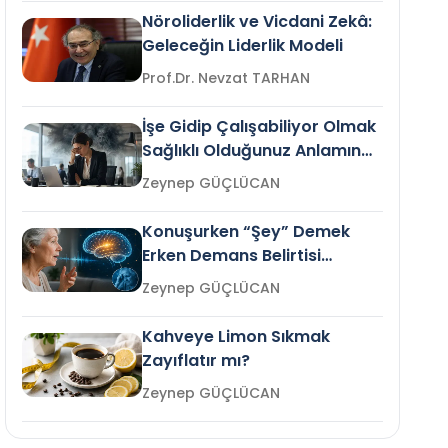
Nöroliderlik ve Vicdani Zekâ:
Geleceğin Liderlik Modeli
Prof.Dr. Nevzat TARHAN
İşe Gidip Çalışabiliyor Olmak
Sağlıklı Olduğunuz Anlamına
Gelir mi?
Zeynep GÜÇLÜCAN
Konuşurken “Şey” Demek
Erken Demans Belirtisi
Olabilir mi?
Zeynep GÜÇLÜCAN
Kahveye Limon Sıkmak
Zayıflatır mı?
Zeynep GÜÇLÜCAN