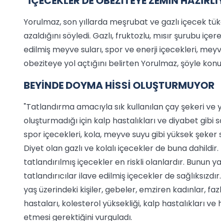
"İÇECEKLER DE OBEZİTEYE ZEMİN HAZIRL
Yorulmaz, son yıllarda meşrubat ve gazlı içecek tüke
azaldığını söyledi. Gazlı, fruktozlu, mısır şurubu içe
edilmiş meyve suları, spor ve enerji içecekleri, meyve
obeziteye yol açtığını belirten Yorulmaz, şöyle konu
BEYİNDE DOYMA HİSSİ OLUŞTURMUYOR
"Tatlandırma amacıyla sık kullanılan çay şekeri ve 
oluşturmadığı için kalp hastalıkları ve diyabet gibi
spor içecekleri, kola, meyve suyu gibi yüksek şeker s
Diyet olan gazlı ve kolalı içecekler de buna dahildir.
tatlandırılmış içecekler en riskli olanlardır. Bunun
tatlandırıcılar ilave edilmiş içecekler de sağlıksızd
yaş üzerindeki kişiler, gebeler, emziren kadınlar, faz
hastaları, kolesterol yüksekliği, kalp hastalıkları ve
etmesi gerektiğini vurguladı.