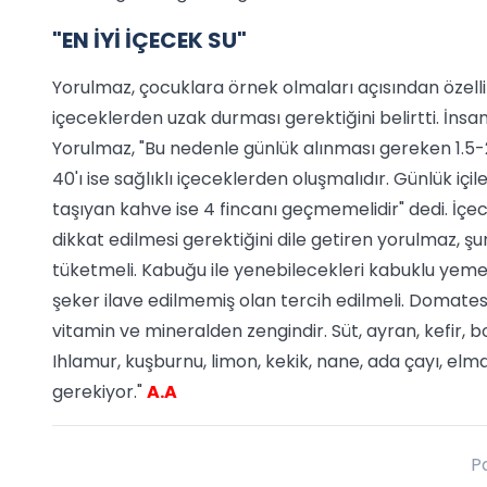
"EN İYİ İÇECEK SU"
Yorulmaz, çocuklara örnek olmaları açısından özell
içeceklerden uzak durması gerektiğini belirtti. İnsa
Yorulmaz, "Bu nedenle günlük alınması gereken 1.5-2 
40'ı ise sağlıklı içeceklerden oluşmalıdır. Günlük içi
taşıyan kahve ise 4 fincanı geçmemelidir" dedi. İçec
dikkat edilmesi gerektiğini dile getiren yorulmaz, ş
tüketmeli. Kabuğu ile yenebilecekleri kabuklu yemel
şeker ilave edilmemiş olan tercih edilmeli. Domates
vitamin ve mineralden zengindir. Süt, ayran, kefir, 
Ihlamur, kuşburnu, limon, kekik, nane, ada çayı, elma,
gerekiyor."
A.A
P