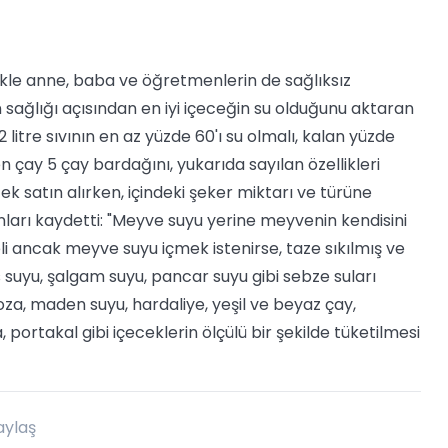
ikle anne, baba ve öğretmenlerin de sağlıksız
n sağlığı açısından en iyi içeceğin su olduğunu aktaran
litre sıvının en az yüzde 60'ı su olmalı, kalan yüzde
len çay 5 çay bardağını, yukarıda sayılan özellikleri
ek satın alırken, içindeki şeker miktarı ve türüne
unları kaydetti: "Meyve suyu yerine meyvenin kendisini
i ancak meyve suyu içmek istenirse, taze sıkılmış ve
 suyu, şalgam suyu, pancar suyu gibi sebze suları
boza, maden suyu, hardaliye, yeşil ve beyaz çay,
 portakal gibi içeceklerin ölçülü bir şekilde tüketilmesi
aylaş