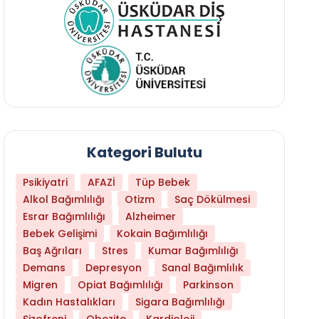
Kategori Bulutu
Psikiyatri
AFAZİ
Tüp Bebek
Alkol Bağımlılığı
Otizm
Saç Dökülmesi
Esrar Bağımlılığı
Alzheimer
Bebek Gelişimi
Kokain Bağımlılığı
Baş Ağrıları
Stres
Kumar Bağımlılığı
Demans
Depresyon
Sanal Bağımlılık
Migren
Opiat Bağımlılığı
Parkinson
Hangi Yaşta Hangi Testi Yaptırmanız Gerekt
Kadın Hastalıkları
Sigara Bağımlılığı