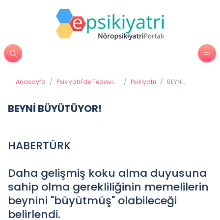
Anasayfa
/
Psikiyatri'de Tedavi
/
Psikiyatri
/
BEYNİ
Yöntemleri
BÜYÜTÜYOR!
BEYNİ BÜYÜTÜYOR!
HABERTÜRK
Daha gelişmiş koku alma duyusuna
sahip olma gerekliliğinin memelilerin
beynini "büyütmüş" olabileceği
belirlendi.