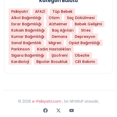
Kategori Bulutu
Psikiyatri
AFAZİ
Tüp Bebek
Alkol Bağımlılığı
Otizm
Saç Dökülmesi
Esrar Bağımlılığı
Alzheimer
Bebek Gelişimi
Kokain Bağımlılığı
Baş Ağrıları
Stres
Kumar Bağımlılığı
Demans
Depresyon
Sanal Bağımlılık
Migren
Opiat Bağımlılığı
Parkinson
Kadın Hastalıkları
Sigara Bağımlılığı
Şizofreni
Obezite
Kardioloji
Bipolar Bozukluk
Cilt Bakımı
©
2026
e-Psikiyatri.com
, bir NPGRUP sitesidir,
Faceebok
Twitter
Youtube