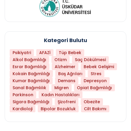
Kategori Bulutu
Psikiyatri
AFAZİ
Tüp Bebek
Alkol Bağımlılığı
Otizm
Saç Dökülmesi
Esrar Bağımlılığı
Alzheimer
Bebek Gelişimi
Kokain Bağımlılığı
Baş Ağrıları
Stres
Kumar Bağımlılığı
Demans
Depresyon
Sanal Bağımlılık
Migren
Opiat Bağımlılığı
Parkinson
Kadın Hastalıkları
Sigara Bağımlılığı
Şizofreni
Obezite
Kardioloji
Bipolar Bozukluk
Cilt Bakımı