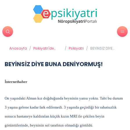
Anasayfa
/
Psikiyatri'de
/
Psikiyatri
/
BEYİNSİZ DİYE
Tedavi
BUNA
Yöntemleri
DENİYORMUŞ!
BEYİNSİZ DİYE BUNA DENİYORMUŞ!
İnternethaber
On yaşındaki Alman kız doğduğunda beyninin yarısı yoktu. Tabi bu durum
3 yaşına gelene kadar fark edilemedi. 3 yaşında geçirdiği bir rahatsızlık
sonucu hastaneye kaldıralan küçük kızın MRI ile çekilen beyin
görüntülerinde, beyninin sol tarafının olmadığı görüldü.