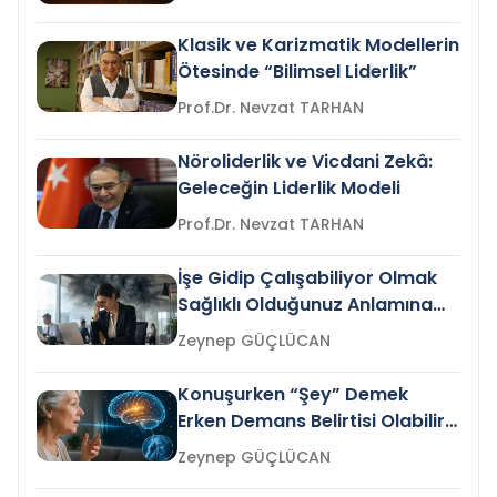
Klasik ve Karizmatik Modellerin
Ötesinde “Bilimsel Liderlik”
Prof.Dr. Nevzat TARHAN
Nöroliderlik ve Vicdani Zekâ:
Geleceğin Liderlik Modeli
Prof.Dr. Nevzat TARHAN
İşe Gidip Çalışabiliyor Olmak
Sağlıklı Olduğunuz Anlamına
Gelir mi?
Zeynep GÜÇLÜCAN
Konuşurken “Şey” Demek
Erken Demans Belirtisi Olabilir
mi?
Zeynep GÜÇLÜCAN