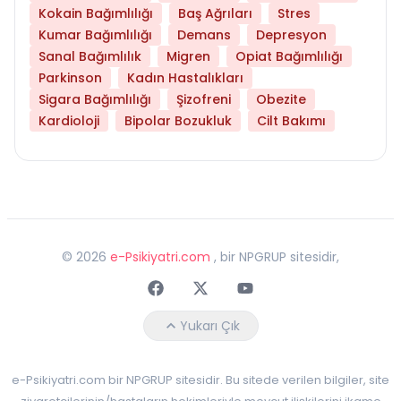
Kokain Bağımlılığı
Baş Ağrıları
Stres
Kumar Bağımlılığı
Demans
Depresyon
Sanal Bağımlılık
Migren
Opiat Bağımlılığı
Parkinson
Kadın Hastalıkları
Sigara Bağımlılığı
Şizofreni
Obezite
Kardioloji
Bipolar Bozukluk
Cilt Bakımı
©
2026
e-Psikiyatri.com
, bir NPGRUP sitesidir,
Faceebok
Twitter
Youtube
Yukarı Çık
e-Psikiyatri.com bir NPGRUP sitesidir. Bu sitede verilen bilgiler, site