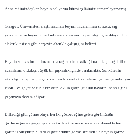
Anne rahimindeyken beynin sol yarım küresi gelişimini tamamlayamamış.
Glasgow Üniversitesi araştırmacıları beynin incelenmesi sonucu, sağ
yarımkürenin beynin tüm fonksiyonlarını yerine getirdiğini, muhteşem bir
elektrik tesisatı gibi herşeyin ahenkle çalıştığını belirtti.
Beynin sol tarafının olmamasına rağmen bu eksikliği nasıl kapattığı bilim
adamlarını oldukça büyük bir şaşkınlık içinde bırakmakta. Sol kürenin
eksikliğine rağmen, küçük kız tüm fiziksel aktivitelerini yerine getirebiliyor.
Esprili ve gayet zeki bir kız olup, okula gidip, günlük hayatını herkes gibi
yaşamaya devam ediyor.
Bilindiği gibi görme olayı, her iki gözbebeğine gelen görüntünün
gözbebeğinden geçip ışınların kırılarak retina üzerinde sarıbenekte ters
görüntü oluşturup buradaki görüntünün görme sinirleri ile beynin görme