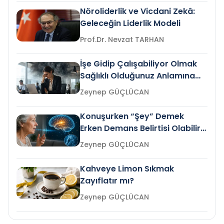
Nöroliderlik ve Vicdani Zekâ:
Geleceğin Liderlik Modeli
Prof.Dr. Nevzat TARHAN
İşe Gidip Çalışabiliyor Olmak
Sağlıklı Olduğunuz Anlamına
Gelir mi?
Zeynep GÜÇLÜCAN
Konuşurken “Şey” Demek
Erken Demans Belirtisi Olabilir
mi?
Zeynep GÜÇLÜCAN
Kahveye Limon Sıkmak
Zayıflatır mı?
Zeynep GÜÇLÜCAN