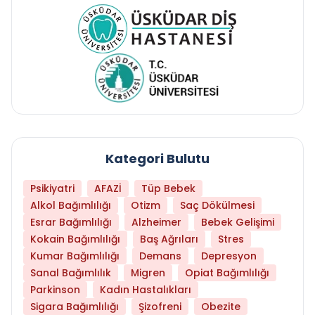
Kategori Bulutu
Psikiyatri
AFAZİ
Tüp Bebek
Alkol Bağımlılığı
Otizm
Saç Dökülmesi
Esrar Bağımlılığı
Alzheimer
Bebek Gelişimi
Kokain Bağımlılığı
Baş Ağrıları
Stres
Kumar Bağımlılığı
Demans
Depresyon
Sanal Bağımlılık
Migren
Opiat Bağımlılığı
Parkinson
Kadın Hastalıkları
Sigara Bağımlılığı
Şizofreni
Obezite