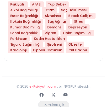
Psikiyatri
AFAZİ
Tüp Bebek
Alkol Bağımlılığı
Otizm
Saç Dökülmesi
Esrar Bağımlılığı
Alzheimer
Bebek Gelişimi
Kokain Bağımlılığı
Baş Ağrıları
Stres
Kumar Bağımlılığı
Demans
Depresyon
Sanal Bağımlılık
Migren
Opiat Bağımlılığı
Parkinson
Kadın Hastalıkları
Sigara Bağımlılığı
Şizofreni
Obezite
Kardioloji
Bipolar Bozukluk
Cilt Bakımı
©
2026
e-Psikiyatri.com
, bir NPGRUP sitesidir,
Faceebok
Twitter
Youtube
Yukarı Çık