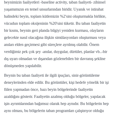
beynimizin faaliyetleri -baseline activity, taban faaliyeti- zihinsel
yaşamımızın en temel unsurlarından biridir. Uyanık ve istirahat
halindeki beyin, toplam kütlemizin %2'sini oluşturmakla birlikte,
vücudun toplam oksijeninin %20'sini tüketir. Bu taban faaliyetin
bir kısmı, beynin geri planda bilgiyi yeniden kurması, olayların
gelecekte nasıl olacağına ilişkin simülasyonları oluşturması veya
anıları elden geçirmesi gibi süreçlere ayrılmış olabilir. Önem
verdiğimiz pek çok şey -anılar, duygular, dürtüler, planlar vb..-bir
dış uyarı olmadan ve dışarıdan gözlenebilen bir davranış şekline
dönüşmeden yapılabilir.
Beynin bu taban faaliyeti ile ilgili ipuçları, sinir-görüntüleme
deneylerinden elde edilir. Bu görüntüler, kişi hedefe yönelik bir işi
fiilen yapmadan önce, bazı beyin bölgelerinde faaliyetin
azaldığını gösterir. Faaliyetin azalmış olduğu bölgeler, yapılacak
işin ayrıntılarından bağımsız olarak hep aynıdır. Bu bölgelerin hep
aynı olması, bu bölgelerin taban programları çalıştırıyor olduğu