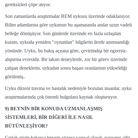
gereksizleri çöpe atıyor.
Son zamanlarda araştırmalar REM uykusu üzerinde odaklanıyor.
Bilim adamlarına göre uykunun bu aşamasında anılar uzun vadeli
belleğe dönüşüyor. Son günlerde üzerinde en fazla uzlaşılan
kuram, uykuda yeniden "oynatılan" bilgilerin ilerde anımsandığı
yönünde. Uyku, bu bakış açısına göre, çevirimdışı bir egzersiz-
alıştırma evresidir. Bir takım deneylerde, zor bir görev üzerinde
çalışan deneklerin, uykudan sonra başarı oranlarının yükseldiği
görülmüş..
Uyku düzeni travma ve hastalık nedeniyle bozulan insanlar, uyku
araştırmalarında çok önemli bulgulara kaynak oluşturuyor.
9) BEYNİN BİR KONUDA UZMANLAŞMIŞ
SİSTEMLERİ, BİR DİĞERİ İLE NASIL
BÜTÜNLEŞİYOR?
Çıplak gözle bakınca beynin yüzeyi yapısal olarak aynıymış gibi