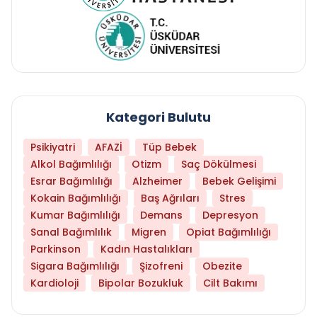
Kategori Bulutu
Psikiyatri
AFAZİ
Tüp Bebek
Alkol Bağımlılığı
Otizm
Saç Dökülmesi
Esrar Bağımlılığı
Alzheimer
Bebek Gelişimi
Kokain Bağımlılığı
Baş Ağrıları
Stres
Kumar Bağımlılığı
Demans
Depresyon
Sanal Bağımlılık
Migren
Opiat Bağımlılığı
Parkinson
Kadın Hastalıkları
Sigara Bağımlılığı
Şizofreni
Obezite
Kardioloji
Bipolar Bozukluk
Cilt Bakımı