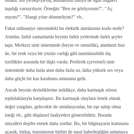
bırakır. Bu ya-hep-ya-hiç atımlarının dünya ile ilgili bilgileri
taşıdığı varsayılıyor. Örneğin "Ben ne görüyorum?", "Aç
mıyım?", "Hangi yöne dönmeliyim?" vb..
Fakat milisaniye süresindeki bu elektrik atımlarının kodu nedir?
Atımlar, farklı zamanlarda beynin farklı yerlerinde farklı şeyler
taşır. Merkezi sinir sisteminde (beyin ve omurilik), atımların hızı
ile, bir renk veya bir yüzün varlığı gibi tanımlanabilir dış
özellikler arasında bir ilişki vardır. Periferik (çevresel) sinir
sisteminde daha fazla atım daha fazla ısı, daha yüksek ses veya
daha güçlü bir kas kasılması anlamına gelir.
Ancak beynin derinliklerine inildikçe, daha karmaşık nöron
topluluklarıyla karşılaşırız. Bu karmaşık olaylara örnek olarak
değer yargıları, gelecekle ile simülasyonlar, bir eşe sahip olma
isteği vb.. gibi düşünsel faaliyetleri gösterebiliriz. Burada
sinyalleri deşifre etmek daha zordur. Bu, bir bilgisayarın kutusunu
açarak, birkaç transistorun birbiri ile nasıl haberleştiğini anlamaya