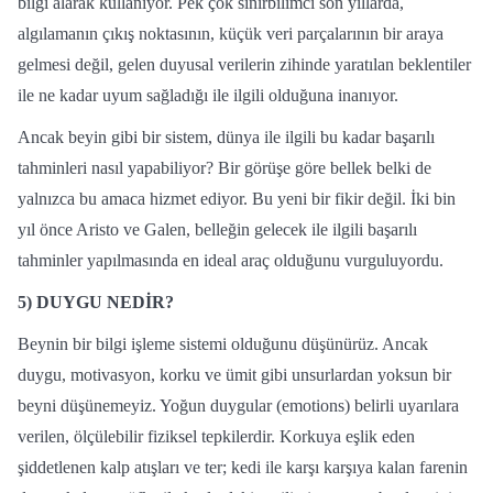
bilgi alarak kullanıyor. Pek çok sinirbilimci son yıllarda,
algılamanın çıkış noktasının, küçük veri parçalarının bir araya
gelmesi değil, gelen duyusal verilerin zihinde yaratılan beklentiler
ile ne kadar uyum sağladığı ile ilgili olduğuna inanıyor.
Ancak beyin gibi bir sistem, dünya ile ilgili bu kadar başarılı
tahminleri nasıl yapabiliyor? Bir görüşe göre bellek belki de
yalnızca bu amaca hizmet ediyor. Bu yeni bir fikir değil. İki bin
yıl önce Aristo ve Galen, belleğin gelecek ile ilgili başarılı
tahminler yapılmasında en ideal araç olduğunu vurguluyordu.
5)
DUYGU NEDİR?
Beynin bir bilgi işleme sistemi olduğunu düşünürüz. Ancak
duygu, motivasyon, korku ve ümit gibi unsurlardan yoksun bir
beyni düşünemeyiz. Yoğun duygular (emotions) belirli uyarılara
verilen, ölçülebilir fiziksel tepkilerdir. Korkuya eşlik eden
şiddetlenen kalp atışları ve ter; kedi ile karşı karşıya kalan farenin