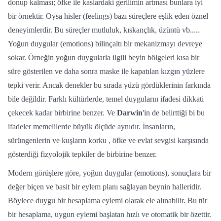
donup kalması; öfke ile kaslardaki gerilimin artması bunlara iyi
bir örnektir. Oysa hisler (feelings) bazı süreçlere eşlik eden öznel
deneyimlerdir. Bu süreçler mutluluk, kıskançlık, üzüntü vb.....
Yoğun duygular (emotions) bilinçaltı bir mekanizmayı devreye
sokar. Örneğin yoğun duygularla ilgili beyin bölgeleri kısa bir
süre gösterilen ve daha sonra maske ile kapatılan kızgın yüzlere
tepki verir. Ancak denekler bu sırada yüzü gördüklerinin farkında
bile değildir. Farklı kültürlerde, temel duyguların ifadesi dikkati
çekecek kadar birbirine benzer. Ve
Darwin
'in de belirttiği bi bu
ifadeler memelilerde büyük ölçüde aynıdır. İnsanların,
sürüngenlerin ve kuşların korku , öfke ve evlat sevgisi karşısında
gösterdiği fizyolojik tepkiler de birbirine benzer.
Modern görüşlere göre, yoğun duygular (emotions), sonuçlara bir
değer biçen ve basit bir eylem planı sağlayan beynin halleridir.
Böylece duygu bir hesaplama eylemi olarak ele alınabilir. Bu tür
bir hesaplama, uygun eylemi başlatan hızlı ve otomatik bir özettir.