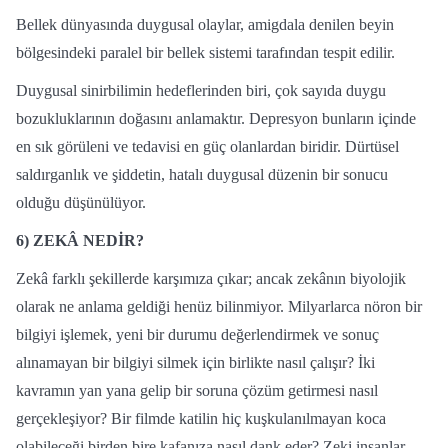
Bellek dünyasında duygusal olaylar, amigdala denilen beyin
bölgesindeki paralel bir bellek sistemi tarafından tespit edilir.
Duygusal sinirbilimin hedeflerinden biri, çok sayıda duygu
bozukluklarının doğasını anlamaktır. Depresyon bunların içinde
en sık görüleni ve tedavisi en güç olanlardan biridir. Dürtüsel
saldırganlık ve şiddetin, hatalı duygusal düzenin bir sonucu
olduğu düşünülüyor.
6)
ZEKÂ NEDİR?
Zekâ farklı şekillerde karşımıza çıkar; ancak zekânın biyolojik
olarak ne anlama geldiği henüz bilinmiyor. Milyarlarca nöron bir
bilgiyi işlemek, yeni bir durumu değerlendirmek ve sonuç
alınamayan bir bilgiyi silmek için birlikte nasıl çalışır? İki
kavramın yan yana gelip bir soruna çözüm getirmesi nasıl
gerçekleşiyor? Bir filmde katilin hiç kuşkulanılmayan koca
olabileceği birden bire kafanıza nasıl dank eder? Zeki insanlar,