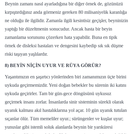
Beynin zamanı nasıl ayarladığına bir diğer örnek de, gözünüzü
kırpıştırdığınız anda görmeniz gereken 80 milisaniyelik karanlığa
ne olduğu ile ilgilidir. Zamanla ilgili kesintisiz geçişler, beyninizin
yaptığı bir düzeltmenin sonucudur. Ancak hasta bir beyin
zamanlama sorununu çözerken hata yapabilir. Buna en tipik
örnek de disleksi hastaları ve dengesini kaybedip sık sık düşme
riski taşıyan yaşlılardır.
8) BEYİN NİÇİN UYUR VE RÜYA GÖRÜR?
Yaşantımızın en şaşırtıcı yönlerinden biri zamanımızın üçte birini
uykuda geçirmemizdir. Yeni doğan bebekler bu sürenin iki katını
uykuda geçirirler. Tam bir gün-gece döngüsünü uykusuz
geçirmek insanı zorlar. İnsanlarda sinir sisteminin sürekli olarak
uyanık kalması akıl hastalıklarına yol açar. 10 gün uyanık tutulan
sıçanlar ölür. Tüm memeliler uyur.; sürüngenler ve kuşlar uyur;
yunuslar gibi istemli soluk alanlarda beynin bir yarıküresi