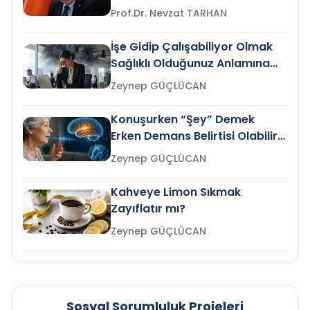
Prof.Dr. Nevzat TARHAN
İşe Gidip Çalışabiliyor Olmak
Sağlıklı Olduğunuz Anlamına
Gelir mi?
Zeynep GÜÇLÜCAN
Konuşurken “Şey” Demek
Erken Demans Belirtisi Olabilir
mi?
Zeynep GÜÇLÜCAN
Kahveye Limon Sıkmak
Zayıflatır mı?
Zeynep GÜÇLÜCAN
Sosyal Sorumluluk Projeleri