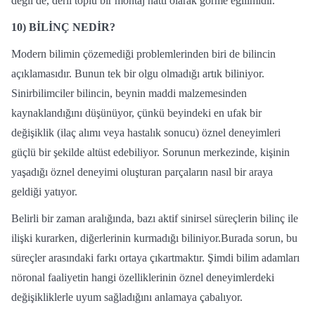
değil de, derli toplu bir montaj hattı olarak görme eğilimidir.
10) BİLİNÇ NEDİR?
Modern bilimin çözemediği problemlerinden biri de bilincin
açıklamasıdır. Bunun tek bir olgu olmadığı artık biliniyor.
Sinirbilimciler bilincin, beynin maddi malzemesinden
kaynaklandığını düşünüyor, çünkü beyindeki en ufak bir
değişiklik (ilaç alımı veya hastalık sonucu) öznel deneyimleri
güçlü bir şekilde altüst edebiliyor. Sorunun merkezinde, kişinin
yaşadığı öznel deneyimi oluşturan parçaların nasıl bir araya
geldiği yatıyor.
Belirli bir zaman aralığında, bazı aktif sinirsel süreçlerin bilinç ile
ilişki kurarken, diğerlerinin kurmadığı biliniyor.Burada sorun, bu
süreçler arasındaki farkı ortaya çıkartmaktır. Şimdi bilim adamları
nöronal faaliyetin hangi özelliklerinin öznel deneyimlerdeki
değişikliklerle uyum sağladığını anlamaya çabalıyor.