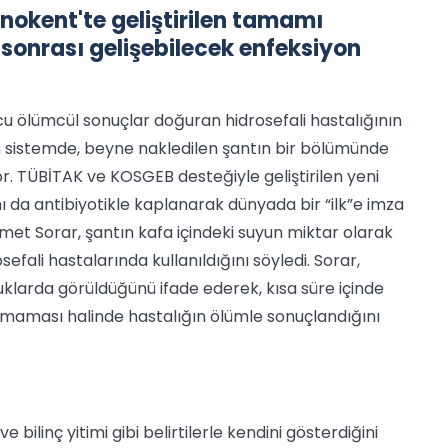
nokent'te geliştirilen tamamı
 sonrası gelişebilecek enfeksiyon
ucu ölümcül sonuçlar doğuran hidrosefali hastalığının
n sistemde, beyne nakledilen şantın bir bölümünde
r. TÜBİTAK ve KOSGEB desteğiyle geliştirilen yeni
ı da antibiyotikle kaplanarak dünyada bir “ilk”e imza
hmet Sorar, şantın kafa içindeki suyun miktar olarak
fali hastalarında kullanıldığını söyledi. Sorar,
larda görüldüğünü ifade ederek, kısa süre içinde
lamaması halinde hastalığın ölümle sonuçlandığını
bilinç yitimi gibi belirtilerle kendini gösterdiğini