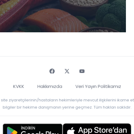
Faceebok
Twitter
Youtube
KVKK
Hakkımızda
Veri Yayın Politikamız
r, site ziyaretçilerinin/hastaların hekimleriyle mevcut ilişkilerini ikame
bilgiler bir hekime danışmanın yerine geçmez. Tüm hakları saklıdır.