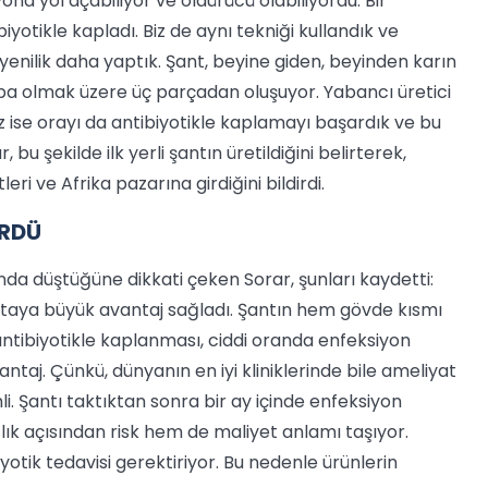
na yol açabiliyor ve öldürücü olabiliyordu. Bir
yotikle kapladı. Biz de aynı tekniği kullandık ve
yenilik daha yaptık. Şant, beyine giden, beyinden karın
a olmak üzere üç parçadan oluşuyor. Yabancı üretici
ise orayı da antibiyotikle kaplamayı başardık ve bu
bu şekilde ilk yerli şantın üretildiğini belirterek,
i ve Afrika pazarına girdiğini bildirdi.
ÜRDÜ
randa düştüğüne dikkati çeken Sorar, şunları kaydetti:
astaya büyük avantaj sağladı. Şantın hem gövde kısmı
tibiyotikle kaplanması, ciddi oranda enfeksiyon
vantaj. Çünkü, dünyanın en iyi kliniklerinde bile ameliyat
li. Şantı taktıktan sonra bir ay içinde enfeksiyon
ğlık açısından risk hem de maliyet anlamı taşıyor.
tik tedavisi gerektiriyor. Bu nedenle ürünlerin