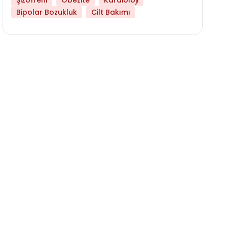
Şizofreni
Obezite
Kardioloji
Bipolar Bozukluk
Cilt Bakımı