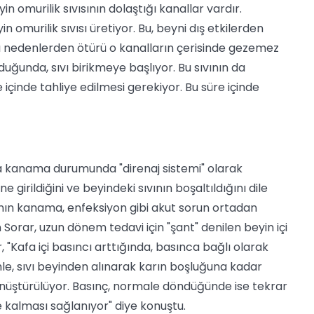
in omurilik sıvısının dolaştığı kanallar vardır.
 omurilik sıvısı üretiyor. Bu, beyni dış etkilerden
zı nedenlerden ötürü o kanalların çerisinde gezemez
duğunda, sıvı birikmeye başlıyor. Bu sıvının da
 içinde tahliye edilmesi gerekiyor. Bu süre içinde
 da kanama durumunda "direnaj sistemi" olarak
e girildiğini ve beyindeki sıvının boşaltıldığını dile
nın kanama, enfeksiyon gibi akut sorun ortadan
Sorar, uzun dönem tedavi için "şant" denilen beyin içi
r, "Kafa içi basıncı arttığında, basınca bağlı olarak
emle, sıvı beyinden alınarak karın boşluğuna kadar
 dönüştürülüyor. Basınç, normale döndüğünde ise tekrar
e kalması sağlanıyor" diye konuştu.