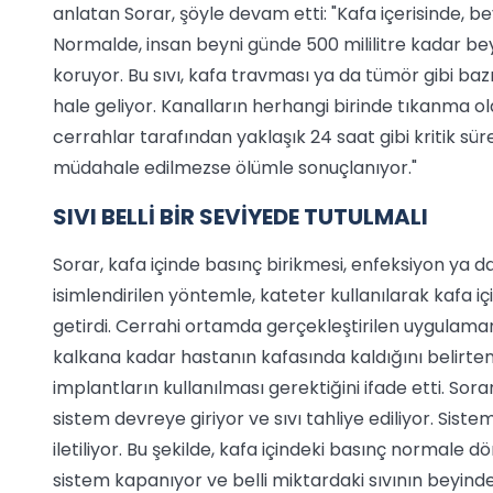
anlatan Sorar, şöyle devam etti: "Kafa içerisinde, bey
Normalde, insan beyni günde 500 mililitre kadar beyin
koruyor. Bu sıvı, kafa travması ya da tümör gibi ba
hale geliyor. Kanalların herhangi birinde tıkanma ol
cerrahlar tarafından yaklaşık 24 saat gibi kritik süre
müdahale edilmezse ölümle sonuçlanıyor."
SIVI BELLİ BİR SEVİYEDE TUTULMALI
Sorar, kafa içinde basınç birikmesi, enfeksiyon ya
isimlendirilen yöntemle, kateter kullanılarak kafa için
getirdi. Cerrahi ortamda gerçekleştirilen uygulama
kalkana kadar hastanın kafasında kaldığını belirten 
implantların kullanılması gerektiğini ifade etti. Sora
sistem devreye giriyor ve sıvı tahliye ediliyor. Sist
iletiliyor. Bu şekilde, kafa içindeki basınç normale
sistem kapanıyor ve belli miktardaki sıvının beyind