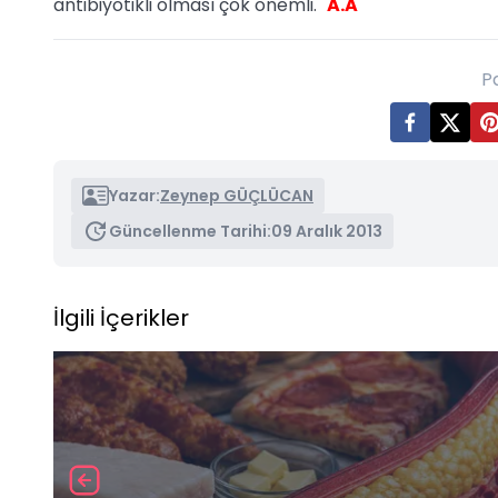
antibiyotikli olması çok önemli."
A.A
P
Yazar:
Zeynep GÜÇLÜCAN
Güncellenme Tarihi:
09 Aralık 2013
İlgili İçerikler