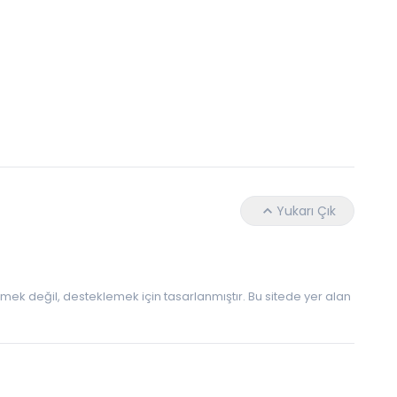
Daha Az Protein Tüketmek Yaşlanmayı Yava
Yukarı Çık
 etmek değil, desteklemek için tasarlanmıştır. Bu sitede yer alan