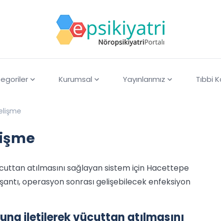
egoriler
Kurumsal
Yayınlarımız
Tıbbi 
gelişme
lişme
vücuttan atılmasını sağlayan sistem için Hacettepe
n şantı, operasyon sonrası gelişebilecek enfeksiyon
ğuna iletilerek vücuttan atılmasını