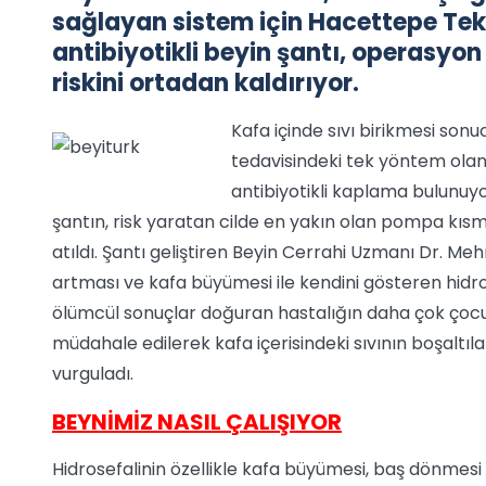
sağlayan sistem için Hacettepe Tek
antibiyotikli beyin şantı, operasyon
riskini ortadan kaldırıyor.
Kafa içinde sıvı birikmesi son
tedavisindeki tek yöntem ola
antibiyotikli kaplama bulunuyo
şantın, risk yaratan cilde en yakın olan pompa kısm
atıldı. Şantı geliştiren Beyin Cerrahi Uzmanı Dr. Me
artması ve kafa büyümesi ile kendini gösteren hidrose
ölümcül sonuçlar doğuran hastalığın daha çok çocuk
müdahale edilerek kafa içerisindeki sıvının boşaltı
vurguladı.
BEYNİMİZ NASIL ÇALIŞIYOR
Hidrosefalinin özellikle kafa büyümesi, baş dönmesi ve 