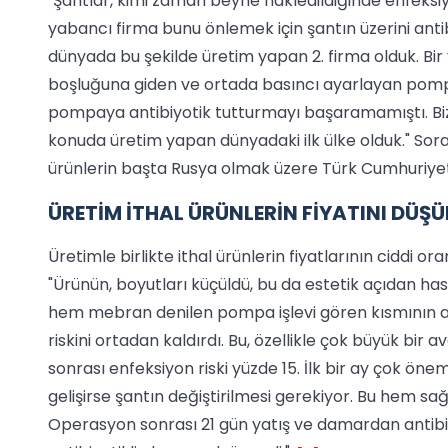
"Şantlar, kimi zaman beyne nakledildiğinde enfeksiyo
yabancı firma bunu önlemek için şantın üzerini antibi
dünyada bu şekilde üretim yapan 2. firma olduk. Bir 
boşluğuna giden ve ortada basıncı ayarlayan pomp
pompaya antibiyotik tutturmayı başaramamıştı. Biz 
konuda üretim yapan dünyadaki ilk ülke olduk." Sorar, 
ürünlerin başta Rusya olmak üzere Türk Cumhuriyetler
ÜRETİM İTHAL ÜRÜNLERİN FİYATINI DÜŞ
Üretimle birlikte ithal ürünlerin fiyatlarının ciddi o
"Ürünün, boyutları küçüldü, bu da estetik açıdan h
hem mebran denilen pompa işlevi gören kısmının an
riskini ortadan kaldırdı. Bu, özellikle çok büyük bir a
sonrası enfeksiyon riski yüzde 15. İlk bir ay çok önem
gelişirse şantın değiştirilmesi gerekiyor. Bu hem sa
Operasyon sonrası 21 gün yatış ve damardan antibiyo