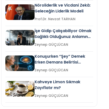
Nöroliderlik ve Vicdani Zekâ:
Geleceğin Liderlik Modeli
Prof.Dr. Nevzat TARHAN
İşe Gidip Çalışabiliyor Olmak
Sağlıklı Olduğunuz Anlamına
Gelir mi?
Zeynep GÜÇLÜCAN
Konuşurken “Şey” Demek
Erken Demans Belirtisi
Olabilir mi?
Zeynep GÜÇLÜCAN
Kahveye Limon Sıkmak
Zayıflatır mı?
Zeynep GÜÇLÜCAN