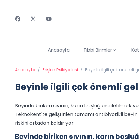
Faceebok
Twitter
Youtube
Anasayfa
Tıbbi Birimler
Kat
Anasayfa
/
Erişkin Psikiyatrisi
/
Beyinle ilgili çok önemli 
Beyinle ilgili çok önemli ge
Beyinde biriken sıvının, karın boşluğuna iletilerek 
Teknokent'te geliştirilen tamamı antibiyotikli beyi
riskini ortadan kaldırıyor.
Beyinde biriken sıvının, karın boşlu