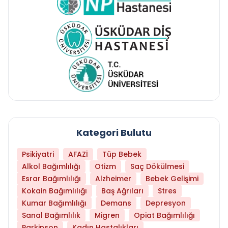
Kategori Bulutu
Psikiyatri
AFAZİ
Tüp Bebek
Alkol Bağımlılığı
Otizm
Saç Dökülmesi
Esrar Bağımlılığı
Alzheimer
Bebek Gelişimi
Kokain Bağımlılığı
Baş Ağrıları
Stres
Kumar Bağımlılığı
Demans
Depresyon
Sanal Bağımlılık
Migren
Opiat Bağımlılığı
Parkinson
Kadın Hastalıkları