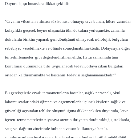
Duyuruda, şu hususlara dikkat çekildi:
"Cıvanın vücuttan atılması söz konusu olmayıp cıva buharı, hücre zarından
kolaylıkla geçerek beyne ulaşmakta tüm dokulara yerleşmekte, zamanla
dokularda birikim yaparak geri dönüşümü olmayacak nörolojik bulgulara
sebebiyet verebilmekte ve ölümle sonuçlanabilmektedir. Dolayısıyla diğer
tür zehirlenmeler gibi değerlendirilmemelidir. Hatta zamanında tanı
konulması durumunda bile uygulanacak tedavi, ortaya çıkan bulguları
ortadan kaldıramamakta ve hastanın tedavisi sağlanamamaktadır."
Bu gerekçelerle cıvalı termometrelerin hastalar, sağlık personeli, okul
laboratuvarlarındaki öğrenci ve öğretmenlerle üçüncü kişilerin sağlık ve
güvenliği açısından tehlike oluşturduğuna dikkat çekilen duyuruda, "cıva
içeren termometrelerin piyasaya arzının ihtiyaten durdurulduğu, stoklarda,
satış ve dağıtım zincirinde bulunan ve son kullanıcıya henüz
sunulmayanların imalat veya ithalatçıları tarafından il sağlık müdürlüğü