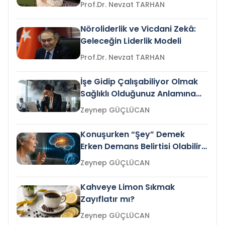
Prof.Dr. Nevzat TARHAN
Nöroliderlik ve Vicdani Zekâ:
Geleceğin Liderlik Modeli
Prof.Dr. Nevzat TARHAN
İşe Gidip Çalışabiliyor Olmak
Sağlıklı Olduğunuz Anlamına
Gelir mi?
Zeynep GÜÇLÜCAN
Konuşurken “Şey” Demek
Erken Demans Belirtisi Olabilir
mi?
Zeynep GÜÇLÜCAN
Kahveye Limon Sıkmak
Zayıflatır mı?
Zeynep GÜÇLÜCAN