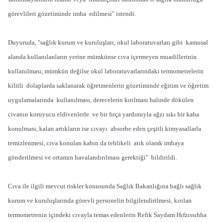
görevlileri gözetiminde imha edilmesi" istendi.
Duyuruda, "sağlık kurum ve kuruluşları, okul laboratuvarları gibi kamusal
alanda kullanılanların yerine mümkünse cıva içermeyen muadillerinin
kullanılması, mümkün değilse okul laboratuvarlarındaki termometrelerin
kilitli dolaplarda saklanarak öğretmenlerin gözetiminde eğitim ve öğretim
uygulamalarında kullanılması, derecelerin kırılması halinde dökülen
civanın koruyucu eldivenlerle ve bir fırça yardımıyla ağzı sıkı bir kaba
konulması, kalan artıkların ise cıvayı absorbe eden çeşitli kimyasallarla
temizlenmesi, cıva konulan kabın da tehlikeli atık olarak imhaya
gönderilmesi ve ortamın havalandırılması gerektiği" bildirildi.
Cıva ile ilgili mevcut riskler konusunda Sağlık Bakanlığına bağlı sağlık
kurum ve kuruluşlarında görevli personelin bilgilendirilmesi, kırılan
termometrenin içindeki cıvayla temas edenlerin Refik Saydam Hıfzıssıhha