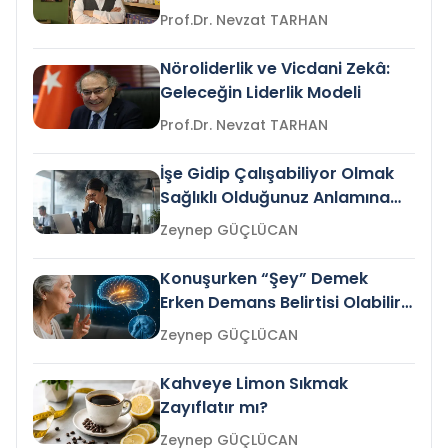
Prof.Dr. Nevzat TARHAN
Nöroliderlik ve Vicdani Zekâ:
Geleceğin Liderlik Modeli
Prof.Dr. Nevzat TARHAN
İşe Gidip Çalışabiliyor Olmak
Sağlıklı Olduğunuz Anlamına
Gelir mi?
Zeynep GÜÇLÜCAN
Konuşurken “Şey” Demek
Erken Demans Belirtisi Olabilir
mi?
Zeynep GÜÇLÜCAN
Kahveye Limon Sıkmak
Zayıflatır mı?
Zeynep GÜÇLÜCAN