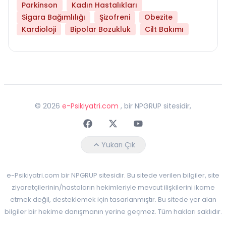
Parkinson
Kadın Hastalıkları
Sigara Bağımlılığı
Şizofreni
Obezite
Kardioloji
Bipolar Bozukluk
Cilt Bakımı
©
2026
e-Psikiyatri.com
, bir NPGRUP sitesidir,
Faceebok
Twitter
Youtube
Yukarı Çık
e-Psikiyatri.com bir NPGRUP sitesidir. Bu sitede verilen bilgiler, site
ziyaretçilerinin/hastaların hekimleriyle mevcut ilişkilerini ikame
etmek değil, desteklemek için tasarlanmıştır. Bu sitede yer alan
bilgiler bir hekime danışmanın yerine geçmez. Tüm hakları saklıdır.