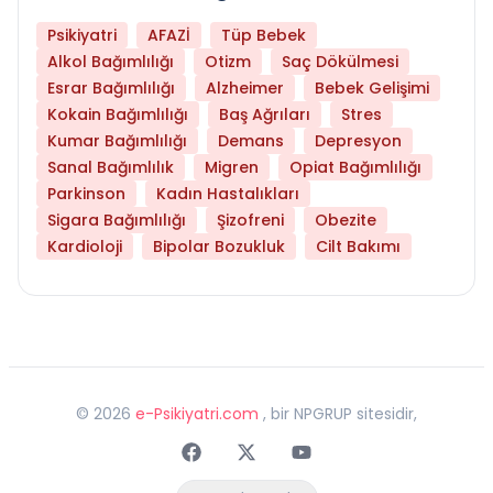
Psikiyatri
AFAZİ
Tüp Bebek
Alkol Bağımlılığı
Otizm
Saç Dökülmesi
Esrar Bağımlılığı
Alzheimer
Bebek Gelişimi
Kokain Bağımlılığı
Baş Ağrıları
Stres
Kumar Bağımlılığı
Demans
Depresyon
Sanal Bağımlılık
Migren
Opiat Bağımlılığı
Parkinson
Kadın Hastalıkları
Sigara Bağımlılığı
Şizofreni
Obezite
Kardioloji
Bipolar Bozukluk
Cilt Bakımı
©
2026
e-Psikiyatri.com
, bir NPGRUP sitesidir,
Faceebok
Twitter
Youtube