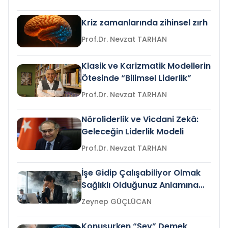
Kriz zamanlarında zihinsel zırh
Prof.Dr. Nevzat TARHAN
Klasik ve Karizmatik Modellerin
Ötesinde “Bilimsel Liderlik”
Prof.Dr. Nevzat TARHAN
Nöroliderlik ve Vicdani Zekâ:
Geleceğin Liderlik Modeli
Prof.Dr. Nevzat TARHAN
İşe Gidip Çalışabiliyor Olmak
Sağlıklı Olduğunuz Anlamına
Gelir mi?
Zeynep GÜÇLÜCAN
Konuşurken “Şey” Demek