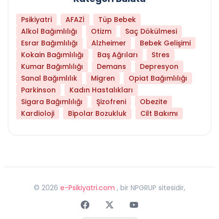
Psikiyatri
AFAZİ
Tüp Bebek
Alkol Bağımlılığı
Otizm
Saç Dökülmesi
Esrar Bağımlılığı
Alzheimer
Bebek Gelişimi
Kokain Bağımlılığı
Baş Ağrıları
Stres
Kumar Bağımlılığı
Demans
Depresyon
Sanal Bağımlılık
Migren
Opiat Bağımlılığı
Parkinson
Kadın Hastalıkları
Sigara Bağımlılığı
Şizofreni
Obezite
Kardioloji
Bipolar Bozukluk
Cilt Bakımı
©
2026
e-Psikiyatri.com
, bir NPGRUP sitesidir,
Faceebok
Twitter
Youtube