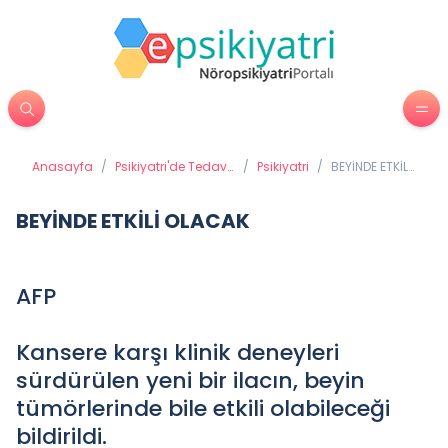
Anasayfa
/
Psikiyatri'de Tedavi
/
Psikiyatri
/
BEYİNDE ETKİLİ
Yöntemleri
OLACAK
BEYİNDE ETKİLİ OLACAK
AFP
Kansere karşı klinik deneyleri
sürdürülen yeni bir ilacın, beyin
tümörlerinde bile etkili olabileceği
bildirildi.