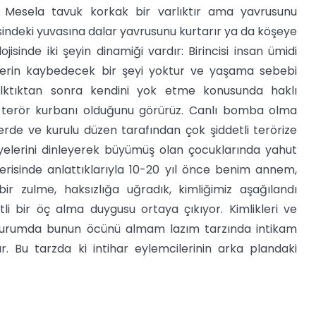
e. Mesela tavuk korkak bir varlıktır ama yavrusunu
risindeki yuvasına dalar yavrusunu kurtarır ya da köşeye
jisinde iki şeyin dinamiği vardır: Birincisi insan ümidi
işilerin kaybedecek bir şeyi yoktur ve yaşama sebebi
lktıktan sonra kendini yok etme konusunda haklı
in terör kurbanı olduğunu görürüz. Canlı bomba olma
rde ve kurulu düzen tarafından çok şiddetli terörize
kâyelerini dinleyerek büyümüş olan çocuklarında yahut
çerisinde anlattıklarıyla 10-20 yıl önce benim annem,
zulme, haksızlığa uğradık, kimliğimiz aşağılandı
tli bir öç alma duygusu ortaya çıkıyor. Kimlikleri ve
bir durumda bunun öcünü almam lazım tarzında intikam
r. Bu tarzda ki intihar eylemcilerinin arka plandaki