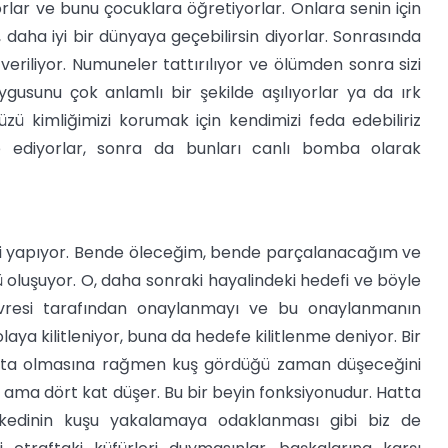
rlar ve bunu çocuklara öğretiyorlar. Onlara senin için
daha iyi bir dünyaya geçebilirsin diyorlar. Sonrasında
veriliyor. Numuneler tattırılıyor ve ölümden sonra sizi
ygusunu çok anlamlı bir şekilde aşılıyorlar ya da ırk
üzü kimliğimizi korumak için kendimizi feda edebiliriz
alize ediyorlar, sonra da bunları canlı bomba olarak
n gibi yapıyor. Bende öleceğim, bende parçalanacağım ve
oluşuyor. O, daha sonraki hayalindeki hedefi ve böyle
evresi tarafından onaylanmayı ve bu onaylanmanın
olaya kilitleniyor, buna da hedefe kilitlenme deniyor. Bir
katta olmasına rağmen kuş gördüğü zaman düşeceğini
r ama dört kat düşer. Bu bir beyin fonksiyonudur. Hatta
o kedinin kuşu yakalamaya odaklanması gibi biz de