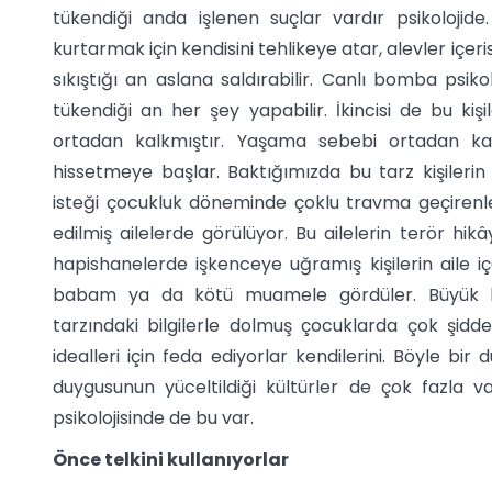
tükendiği anda işlenen suçlar vardır psikolojid
kurtarmak için kendisini tehlikeye atar, alevler içe
sıkıştığı an aslana saldırabilir. Canlı bomba psikolo
tükendiği an her şey yapabilir. İkincisi de bu k
ortadan kalkmıştır. Yaşama sebebi ortadan ka
hissetmeye başlar. Baktığımızda bu tarz kişiler
isteği çocukluk döneminde çoklu travma geçirenle
edilmiş ailelerde görülüyor. Bu ailelerin terör hi
hapishanelerde işkenceye uğramış kişilerin aile i
babam ya da kötü muamele gördüler. Büyük bir 
tarzındaki bilgilerle dolmuş çocuklarda çok şidde
idealleri için feda ediyorlar kendilerini. Böyle 
duygusunun yüceltildiği kültürler de çok fazla va
psikolojisinde de bu var.
Önce telkini kullanıyorlar