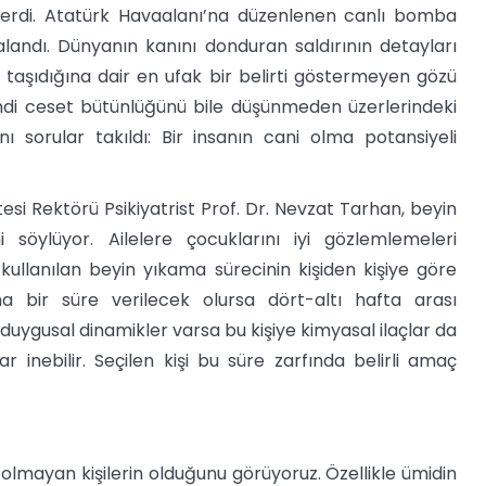
terdi. Atatürk Havaalanı’na düzenlenen canlı bomba
ralandı. Dünyanın kanını donduran saldırının detayları
taşıdığına dair en ufak bir belirti göstermeyen gözü
ndi ceset bütünlüğünü bile düşünmeden üzerlerindeki
 sorular takıldı: Bir insanın cani olma potansiyeli
tesi Rektörü Psikiyatrist Prof. Dr. Nevzat Tarhan, beyin
söylüyor. Ailelere çocuklarını iyi gözlemlemeleri
 kullanılan beyin yıkama sürecinin kişiden kişiye göre
ma bir süre verilecek olursa dört-altı hafta arası
 ve duygusal dinamikler varsa bu kişiye kimyasal ilaçlar da
r inebilir. Seçilen kişi bu süre zarfında belirli amaç
lmayan kişilerin olduğunu görüyoruz. Özellikle ümidin