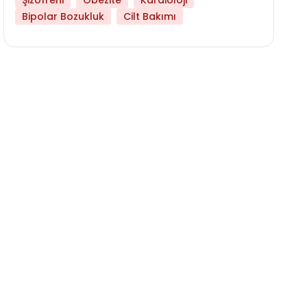
Şizofreni
Obezite
Kardioloji
Bipolar Bozukluk
Cilt Bakımı