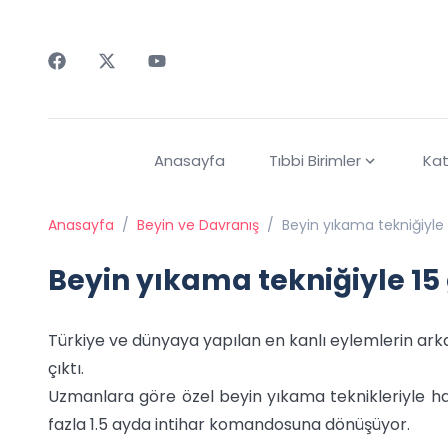
Faceebok
Twitter
Youtube
Anasayfa
Tıbbi Birimler
Kat
Anasayfa
/
Beyin ve Davranış
/
Beyin yıkama tekniğiyle
Beyin yıkama tekniğiyle 1
Türkiye ve dünyaya yapılan en kanlı eylemlerin ar
çıktı.
Uzmanlara göre özel beyin yıkama teknikleriyle hafı
fazla 1.5 ayda intihar komandosuna dönüşüyor.