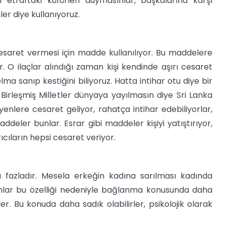
i etraftaki küfürleri duymasınlar, başkalarına karşı
er diye kullanıyoruz.
esaret vermesi için madde kullanılıyor. Bu maddelere
 O ilaçlar alındığı zaman kişi kendinde aşırı cesaret
lma sanıp kestiğini biliyoruz. Hatta intihar otu diye bir
 Birleşmiş Milletler dünyaya yayılmasın diye Sri Lanka
enlere cesaret geliyor, rahatça intihar edebiliyorlar,
deler bunlar. Esrar gibi maddeler kişiyi yatıştırıyor,
cıların hepsi cesaret veriyor.
fazladır. Mesela erkeğin kadına sarılması kadında
ınlar bu özelliği nedeniyle bağlanma konusunda daha
ler. Bu konuda daha sadık olabilirler, psikolojik olarak