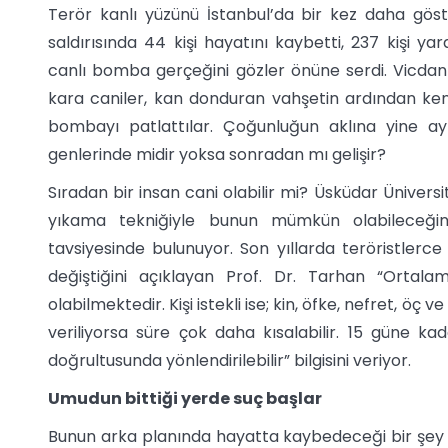
Terör kanlı yüzünü İstanbul’da bir kez daha gös
saldırısında 44 kişi hayatını kaybetti, 237 kişi ya
canlı bomba gerçeğini gözler önüne serdi. Vicdan 
kara caniler, kan donduran vahşetin ardından ke
bombayı patlattılar. Çoğunluğun aklına yine aynı
genlerinde midir yoksa sonradan mı gelişir?
Sıradan bir insan cani olabilir mi? Üsküdar Üniversi
yıkama tekniğiyle bunun mümkün olabileceğini 
tavsiyesinde bulunuyor. Son yıllarda teröristlerce
değiştiğini açıklayan Prof. Dr. Tarhan “Ortala
olabilmektedir. Kişi istekli ise; kin, öfke, nefret, öç
veriliyorsa süre çok daha kısalabilir. 15 güne kada
doğrultusunda yönlendirilebilir” bilgisini veriyor.
Umudun bittiği yerde suç başlar
Bunun arka planında hayatta kaybedeceği bir şey o