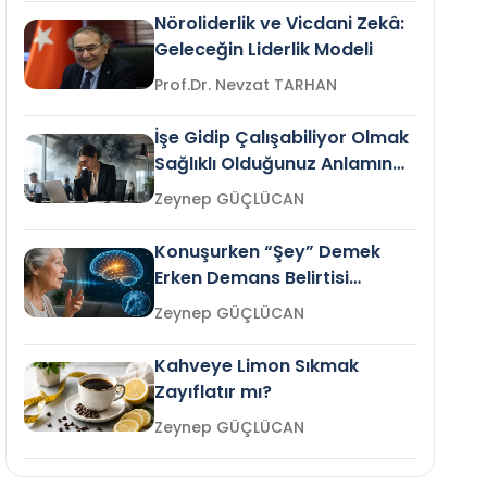
Nöroliderlik ve Vicdani Zekâ:
Geleceğin Liderlik Modeli
Prof.Dr. Nevzat TARHAN
İşe Gidip Çalışabiliyor Olmak
Sağlıklı Olduğunuz Anlamına
Gelir mi?
Zeynep GÜÇLÜCAN
Konuşurken “Şey” Demek
Erken Demans Belirtisi
Olabilir mi?
Zeynep GÜÇLÜCAN
Kahveye Limon Sıkmak
Zayıflatır mı?
Zeynep GÜÇLÜCAN