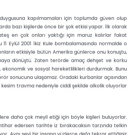
duygusuna kapılmamaları için toplumda güven olup
da bazı kişilerde önce bir şok etkisi yapar. İlk olarak
 ateş en çok onları yaktığı için maruz kalırlar fakat
Bu 11 Eylül 2001 İkiz Kule bombalamasında normalde o
yonların etkisiyle bütün Amerika günlerce onu konuştu,
maya dönüştü. Zaten terörde amaç dehşet ve korku
k, ekonomik ve sosyal hareketlilikleri durdurmak. Bunu
terör sonucuna ulaşamaz. Oradaki kurbanlar açısından
esim travma nedeniyle ciddi şekilde alkolik oluyorlar
re daha çok meyil etiği için böyle kişileri buluyorlar.
ntihar edersen tarihte iz bırakacaksın tarzında telkin
uyor. Aynı şeyi bir insana yüzlerce defa tekrar ettiğiniz