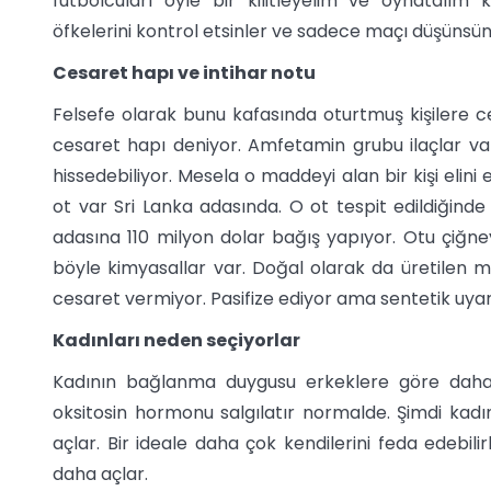
futbolcuları öyle bir kilitleyelim ve oynatalım k
öfkelerini kontrol etsinler ve sadece maçı düşünsünl
Cesaret hapı ve intihar notu
Felsefe olarak bunu kafasında oturtmuş kişilere c
cesaret hapı deniyor. Amfetamin grubu ilaçlar var.
hissedebiliyor. Mesela o maddeyi alan bir kişi elini e
ot var Sri Lanka adasında. O ot tespit edildiğinde
adasına 110 milyon dolar bağış yapıyor. Otu çiğney
böyle kimyasallar var. Doğal olarak da üretilen mad
cesaret vermiyor. Pasifize ediyor ama sentetik uyarı
Kadınları neden seçiyorlar
Kadının bağlanma duygusu erkeklere göre daha 
oksitosin hormonu salgılatır normalde. Şimdi kad
açlar. Bir ideale daha çok kendilerini feda edebilir
daha açlar.