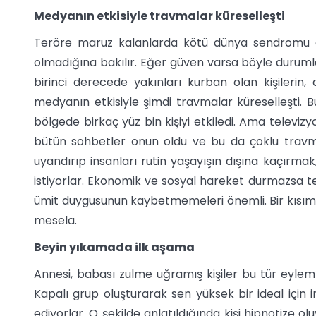
Medyanın etkisiyle travmalar küreselleşti
Teröre maruz kalanlarda kötü dünya sendromu 
olmadığına bakılır. Eğer güven varsa böyle durumlar
birinci derecede yakınları kurban olan kişilerin,
medyanın etkisiyle şimdi travmalar küreselleşti. 
bölgede birkaç yüz bin kişiyi etkiledi. Ama televiz
bütün sohbetler onun oldu ve bu da çoklu trav
uyandırıp insanları rutin yaşayışın dışına kaçırma
istiyorlar. Ekonomik ve sosyal hareket durmazsa 
ümit duygusunun kaybetmemeleri önemli. Bir kısım k
mesela.
Beyin yıkamada ilk aşama
Annesi, babası zulme uğramış kişiler bu tür eylemle
Kapalı grup oluşturarak sen yüksek bir ideal için i
ediyorlar. O şekilde anlatıldığında kişi hipnotize ol