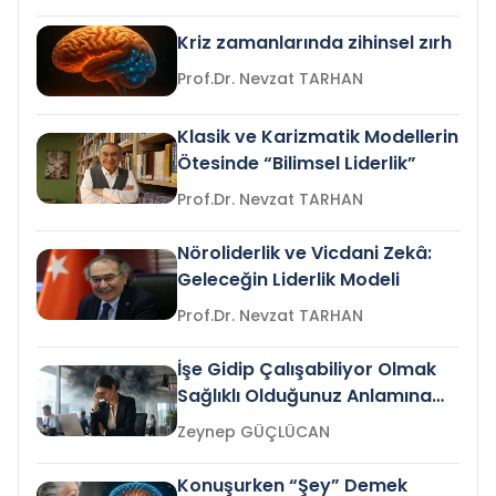
Kriz zamanlarında zihinsel zırh
Prof.Dr. Nevzat TARHAN
Klasik ve Karizmatik Modellerin
Ötesinde “Bilimsel Liderlik”
Prof.Dr. Nevzat TARHAN
Nöroliderlik ve Vicdani Zekâ:
Geleceğin Liderlik Modeli
Prof.Dr. Nevzat TARHAN
İşe Gidip Çalışabiliyor Olmak
Sağlıklı Olduğunuz Anlamına
Gelir mi?
Zeynep GÜÇLÜCAN
Konuşurken “Şey” Demek