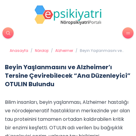
Anasayfa
/
Nöroloji
/
Alzheimer
/
Beyin Yaşlanmasını ve
Alzheimer’ı Tersine
Çevirebilecek “Ana
Düzenleyici” OTULIN
Beyin Yaşlanmasını ve Alzheimer’ı
Bulundu
Tersine Çevirebilecek “Ana Düzenleyici”
OTULIN Bulundu
Bilim insanları, beyin yaşlanması, Alzheimer hastalığı
ve nörodejeneratif hastalıkların merkezinde yer alan
tau proteinini tamamen ortadan kaldırabilen kritik
bir enzimi keşfetti. OTULIN adı verilen bu bağışıklık