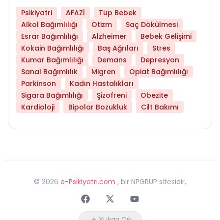
Psikiyatri
AFAZİ
Tüp Bebek
Alkol Bağımlılığı
Otizm
Saç Dökülmesi
Esrar Bağımlılığı
Alzheimer
Bebek Gelişimi
Kokain Bağımlılığı
Baş Ağrıları
Stres
Kumar Bağımlılığı
Demans
Depresyon
Sanal Bağımlılık
Migren
Opiat Bağımlılığı
Parkinson
Kadın Hastalıkları
Sigara Bağımlılığı
Şizofreni
Obezite
Kardioloji
Bipolar Bozukluk
Cilt Bakımı
©
2026
e-Psikiyatri.com
, bir NPGRUP sitesidir,
Faceebok
Twitter
Youtube
Yukarı Çık