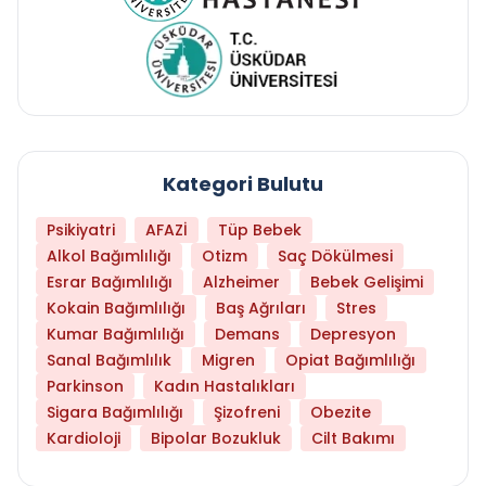
Kategori Bulutu
Psikiyatri
AFAZİ
Tüp Bebek
Alkol Bağımlılığı
Otizm
Saç Dökülmesi
Esrar Bağımlılığı
Alzheimer
Bebek Gelişimi
Kokain Bağımlılığı
Baş Ağrıları
Stres
Kumar Bağımlılığı
Demans
Depresyon
Sanal Bağımlılık
Migren
Opiat Bağımlılığı
Parkinson
Kadın Hastalıkları
Sigara Bağımlılığı
Şizofreni
Obezite
Kardioloji
Bipolar Bozukluk
Cilt Bakımı