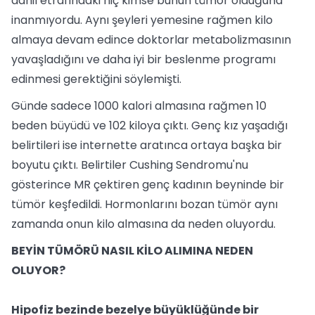
dahil etrafındaki hiç kimse bunun tümör olduğuna
inanmıyordu. Aynı şeyleri yemesine rağmen kilo
almaya devam edince doktorlar metabolizmasının
yavaşladığını ve daha iyi bir beslenme programı
edinmesi gerektiğini söylemişti.
Günde sadece 1000 kalori almasına rağmen 10
beden büyüdü ve 102 kiloya çıktı. Genç kız yaşadığı
belirtileri ise internette aratınca ortaya başka bir
boyutu çıktı. Belirtiler Cushing Sendromu'nu
gösterince MR çektiren genç kadının beyninde bir
tümör keşfedildi. Hormonlarını bozan tümör aynı
zamanda onun kilo almasına da neden oluyordu.
BEYİN TÜMÖRÜ NASIL KİLO ALIMINA NEDEN
OLUYOR?
Hipofiz bezinde bezelye büyüklüğünde bir