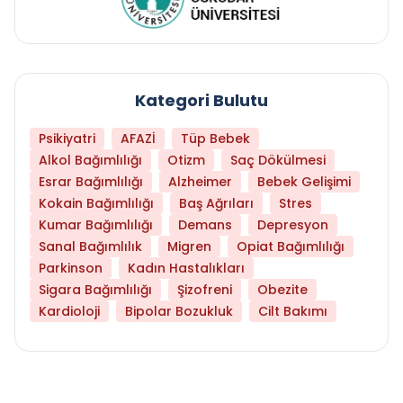
Kategori Bulutu
Psikiyatri
AFAZİ
Tüp Bebek
Alkol Bağımlılığı
Otizm
Saç Dökülmesi
Esrar Bağımlılığı
Alzheimer
Bebek Gelişimi
Kokain Bağımlılığı
Baş Ağrıları
Stres
Kumar Bağımlılığı
Demans
Depresyon
Sanal Bağımlılık
Migren
Opiat Bağımlılığı
Parkinson
Kadın Hastalıkları
Sigara Bağımlılığı
Şizofreni
Obezite
Kardioloji
Bipolar Bozukluk
Cilt Bakımı