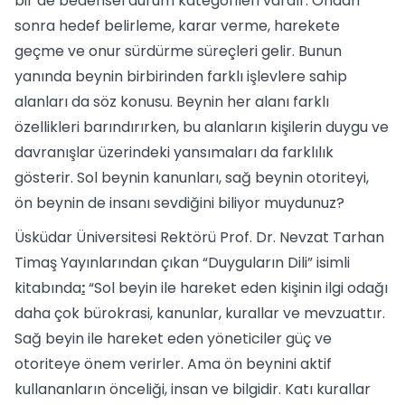
bir de bedensel durum kategorileri vardır. Ondan
sonra hedef belirleme, karar verme, harekete
geçme ve onur sürdürme süreçleri gelir. Bunun
yanında beynin birbirinden farklı işlevlere sahip
alanları da söz konusu. Beynin her alanı farklı
özellikleri barındırırken, bu alanların kişilerin duygu ve
davranışlar üzerindeki yansımaları da farklılık
gösterir. Sol beynin kanunları, sağ beynin otoriteyi,
ön beynin de insanı sevdiğini biliyor muydunuz?
Üsküdar Üniversitesi Rektörü Prof. Dr. Nevzat Tarhan
Timaş Yayınlarından çıkan “Duyguların Dili” isimli
kitabında
:
“Sol beyin ile hareket eden kişinin ilgi odağı
daha çok bürokrasi, kanunlar, kurallar ve mevzuattır.
Sağ beyin ile hareket eden yöneticiler güç ve
otoriteye önem verirler. Ama ön beynini aktif
kullananların önceliği, insan ve bilgidir. Katı kurallar