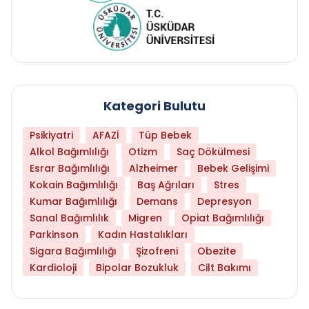
Kategori Bulutu
Psikiyatri
AFAZİ
Tüp Bebek
Alkol Bağımlılığı
Otizm
Saç Dökülmesi
Esrar Bağımlılığı
Alzheimer
Bebek Gelişimi
Kokain Bağımlılığı
Baş Ağrıları
Stres
Kumar Bağımlılığı
Demans
Depresyon
Sanal Bağımlılık
Migren
Opiat Bağımlılığı
Parkinson
Kadın Hastalıkları
Sigara Bağımlılığı
Şizofreni
Obezite
Kardioloji
Bipolar Bozukluk
Cilt Bakımı