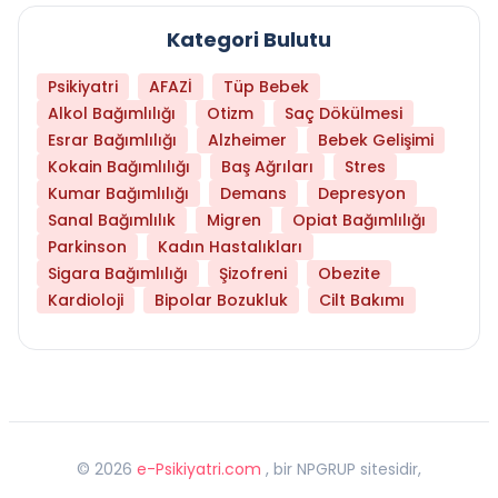
Kategori Bulutu
Psikiyatri
AFAZİ
Tüp Bebek
Alkol Bağımlılığı
Otizm
Saç Dökülmesi
Esrar Bağımlılığı
Alzheimer
Bebek Gelişimi
Kokain Bağımlılığı
Baş Ağrıları
Stres
Kumar Bağımlılığı
Demans
Depresyon
Sanal Bağımlılık
Migren
Opiat Bağımlılığı
Parkinson
Kadın Hastalıkları
Sigara Bağımlılığı
Şizofreni
Obezite
Kardioloji
Bipolar Bozukluk
Cilt Bakımı
©
2026
e-Psikiyatri.com
, bir NPGRUP sitesidir,