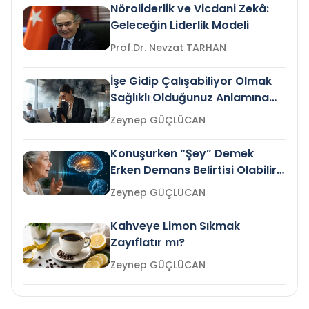
Nöroliderlik ve Vicdani Zekâ:
Geleceğin Liderlik Modeli
Prof.Dr. Nevzat TARHAN
İşe Gidip Çalışabiliyor Olmak
Sağlıklı Olduğunuz Anlamına
Gelir mi?
Zeynep GÜÇLÜCAN
Konuşurken “Şey” Demek
Erken Demans Belirtisi Olabilir
mi?
Zeynep GÜÇLÜCAN
Kahveye Limon Sıkmak
Zayıflatır mı?
Zeynep GÜÇLÜCAN