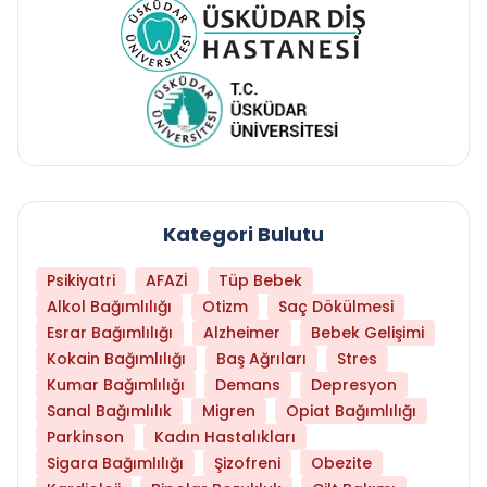
Kategori Bulutu
Psikiyatri
AFAZİ
Tüp Bebek
Alkol Bağımlılığı
Otizm
Saç Dökülmesi
Esrar Bağımlılığı
Alzheimer
Bebek Gelişimi
Kokain Bağımlılığı
Baş Ağrıları
Stres
Kumar Bağımlılığı
Demans
Depresyon
Sanal Bağımlılık
Migren
Opiat Bağımlılığı
Parkinson
Kadın Hastalıkları
Sigara Bağımlılığı
Şizofreni
Obezite