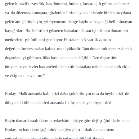
gelen hissizlik, zayıflık, baş dönmesi, bulantı, kusma, çift görme, anlamsız
ya da düzensiz konuşma, gözlerden birinde ya da ikisinde birden meydana
gelen ani görüş kaybı, yürüyememe, denge kaybı ve kaynağı belli olmayan
baş ağrıları. Bu belirtileri gösteren hastaların 3 saat içinde tam donanımlı
merkezlere götürülmesi gerekiyor. Hastalar bu 3 saatlik zamanı
değerlendirmezse sakat kalma oranı yükselir. Tam donanımlı merkez demek
dışarıdan iyi görünen, lüks hastane demek değildir. Neredeyse tüm
üniversite ve devlet hastanelerinde bu tür hastalara müdahale edecek ekip
ve ekipman mevcuttur."
Kuday, "Halk arasında kalp krizi daha çok biliniyor olsa da beyin krizi de
dünyadaki ölüm nedenleri arasında ilk üç sırada yer alıyor" dedi.
Beyin damar hastalıklarının tedavisinin kişiye göre değiştiğini ifade eden
Kuday, bu hastaların çoğunlukla anjiyo plasti, tıkalı damara stent
yerleştirme ve cerrahi yöntemlerle tedavi edildiğini aktardı.