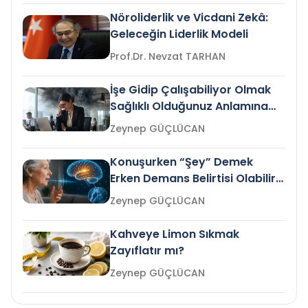
Nöroliderlik ve Vicdani Zekâ:
Geleceğin Liderlik Modeli
Prof.Dr. Nevzat TARHAN
İşe Gidip Çalışabiliyor Olmak
Sağlıklı Olduğunuz Anlamına
Gelir mi?
Zeynep GÜÇLÜCAN
Konuşurken “Şey” Demek
Erken Demans Belirtisi Olabilir
mi?
Zeynep GÜÇLÜCAN
Kahveye Limon Sıkmak
Zayıflatır mı?
Zeynep GÜÇLÜCAN