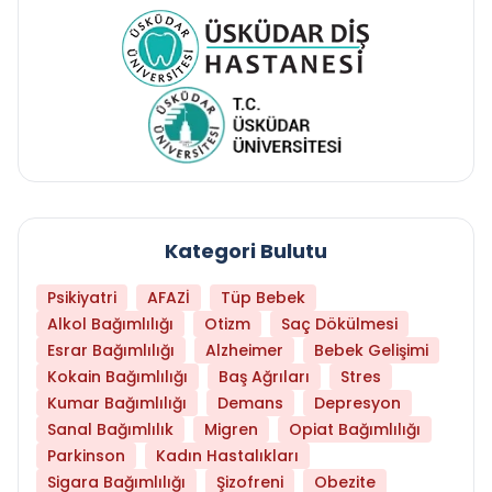
Kategori Bulutu
Psikiyatri
AFAZİ
Tüp Bebek
Alkol Bağımlılığı
Otizm
Saç Dökülmesi
Esrar Bağımlılığı
Alzheimer
Bebek Gelişimi
Kokain Bağımlılığı
Baş Ağrıları
Stres
Kumar Bağımlılığı
Demans
Depresyon
Sanal Bağımlılık
Migren
Opiat Bağımlılığı
Parkinson
Kadın Hastalıkları
Sigara Bağımlılığı
Şizofreni
Obezite