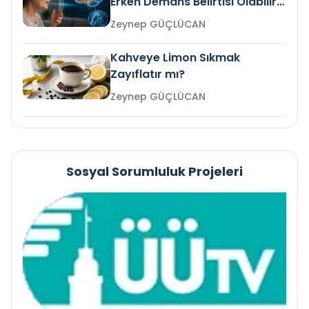
Erken Demans Belirtisi Olabilir
mi?
Zeynep GÜÇLÜCAN
Kahveye Limon Sıkmak
Zayıflatır mı?
Zeynep GÜÇLÜCAN
Sosyal Sorumluluk Projeleri