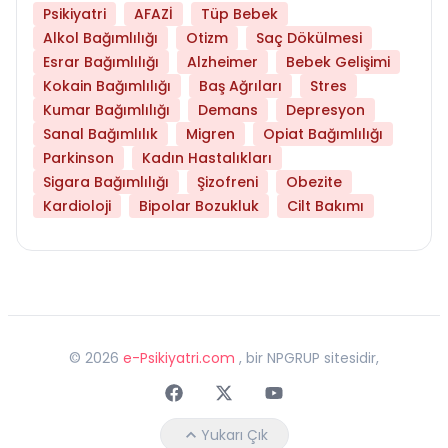
Psikiyatri
AFAZİ
Tüp Bebek
Alkol Bağımlılığı
Otizm
Saç Dökülmesi
Esrar Bağımlılığı
Alzheimer
Bebek Gelişimi
Kokain Bağımlılığı
Baş Ağrıları
Stres
Kumar Bağımlılığı
Demans
Depresyon
Sanal Bağımlılık
Migren
Opiat Bağımlılığı
Parkinson
Kadın Hastalıkları
Sigara Bağımlılığı
Şizofreni
Obezite
Kardioloji
Bipolar Bozukluk
Cilt Bakımı
©
2026
e-Psikiyatri.com
, bir NPGRUP sitesidir,
Faceebok
Twitter
Youtube
Yukarı Çık