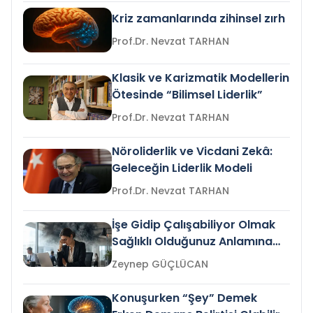
Kriz zamanlarında zihinsel zırh
Prof.Dr. Nevzat TARHAN
Klasik ve Karizmatik Modellerin
Ötesinde “Bilimsel Liderlik”
Prof.Dr. Nevzat TARHAN
Nöroliderlik ve Vicdani Zekâ:
Geleceğin Liderlik Modeli
Prof.Dr. Nevzat TARHAN
İşe Gidip Çalışabiliyor Olmak
Sağlıklı Olduğunuz Anlamına
Gelir mi?
Zeynep GÜÇLÜCAN
Konuşurken “Şey” Demek