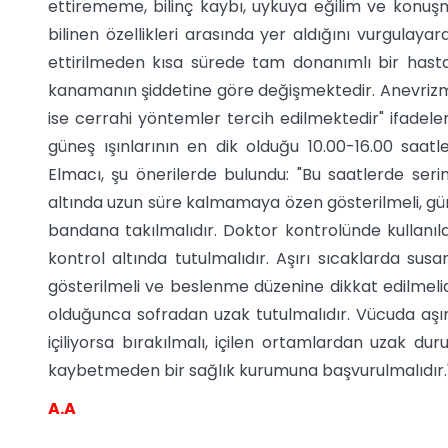
ettirememe, bilinç kaybı, uykuya eğilim ve konu
bilinen özellikleri arasında yer aldığını vurgulayara
ettirilmeden kısa sürede tam donanımlı bir hastane
kanamanın şiddetine göre değişmektedir. Anevri
ise cerrahi yöntemler tercih edilmektedir" ifadele
güneş ışınlarının en dik olduğu 10.00-16.00 saatl
Elmacı, şu önerilerde bulundu: "Bu saatlerde ser
altında uzun süre kalmamaya özen gösterilmeli, gü
bandana takılmalıdır. Doktor kontrolünde kullanıla
kontrol altında tutulmalıdır. Aşırı sıcaklarda s
gösterilmeli ve beslenme düzenine dikkat edilmelid
olduğunca sofradan uzak tutulmalıdır. Vücuda aşır
içiliyorsa bırakılmalı, içilen ortamlardan uzak durul
kaybetmeden bir sağlık kurumuna başvurulmalıdır.
A.A