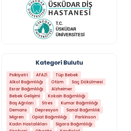
Kategori Bulutu
Psikiyatri
AFAZİ
Tüp Bebek
Alkol Bağımlılığı
Otizm
Saç Dökülmesi
Esrar Bağımlılığı
Alzheimer
Bebek Gelişimi
Kokain Bağımlılığı
Baş Ağrıları
Stres
Kumar Bağımlılığı
Daha Az Protein Tüketmek Yaşlanmayı Yava
Demans
Depresyon
Sanal Bağımlılık
Migren
Opiat Bağımlılığı
Parkinson
Kadın Hastalıkları
Sigara Bağımlılığı