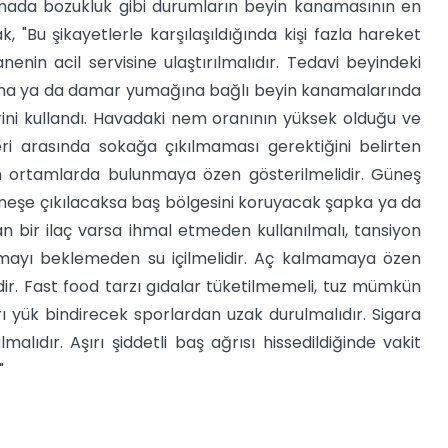
şmada bozukluk gibi durumların beyin kanamasının en
k, "Bu şikayetlerle karşılaşıldığında kişi fazla hareket
nin acil servisine ulaştırılmalıdır. Tedavi beyindeki
zma ya da damar yumağına bağlı beyin kanamalarında
rini kullandı. Havadaki nem oranının yüksek olduğu ve
eri arasında sokağa çıkılmaması gerektiğini belirten
in ortamlarda bulunmaya özen gösterilmelidir. Güneş
neşe çıkılacaksa baş bölgesini koruyacak şapka ya da
n bir ilaç varsa ihmal etmeden kullanılmalı, tansiyon
usamayı beklemeden su içilmelidir. Aç kalmamaya özen
ir. Fast food tarzı gıdalar tüketilmemeli, tuz mümkün
ı yük bindirecek sporlardan uzak durulmalıdır. Sigara
malıdır. Aşırı şiddetli baş ağrısı hissedildiğinde vakit
"