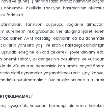
cak hava ve güneş ışınlarına fazla maruz kalmanın birçok
bu dönemde, özellikle tansiyon hastalarının olumsuz
ı ifade etti.
aptırmayan, tansiyon düşürücü ilaçlarını almayan,
 sürenlerin risk grubunda yer aldığına işaret eden
rak bilinen AVM hastalığı olanların da bu dönemde
ukların yanı sıra yaşlı ve kronik hastalığı olanlar için
oluşturabileceğine dikkati çekerek, şöyle devam etti:
 önemli faktör, ısı dengesinin bozulması ve vücudun
ellikle de vücudun su dengesinin korunması hayati önem
cında ciddi oynamalar yaşanabilmektedir. Çay, kahve,
utmadığı unutulmamalıdır. Bunlar göz önünde tutularak
ARI ÇIKILMAMALI"
rısı, uyuşukluk, vücudun herhangi bir yerini hareket