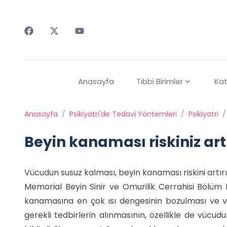
Faceebok
Twitter
Youtube
Anasayfa
Tıbbi Birimler
Kat
Anasayfa
/
Psikiyatri'de Tedavi Yöntemleri
/
Psikiyatri
/
Beyin kanaması riskiniz ar
Vücudun susuz kalması, beyin kanaması riskini artırı
Memorial Beyin Sinir ve Omurilik Cerrahisi Bölüm 
kanamasına en çok ısı dengesinin bozulması ve v
gerekli tedbirlerin alınmasının, özellikle de vücu