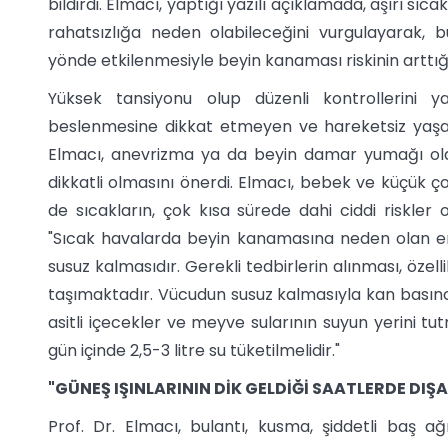
bildirdi. Elmacı, yaptığı yazılı açıklamada, aşırı sı
rahatsızlığa neden olabileceğini vurgulayarak, 
yönde etkilenmesiyle beyin kanaması riskinin arttığın
Yüksek tansiyonu olup düzenli kontrollerini y
beslenmesine dikkat etmeyen ve hareketsiz yaşam
Elmacı, anevrizma ya da beyin damar yumağı ola
dikkatli olmasını önerdi. Elmacı, bebek ve küçük çoc
de sıcakların, çok kısa sürede dahi ciddi riskler 
"Sıcak havalarda beyin kanamasına neden olan en
susuz kalmasıdır. Gerekli tedbirlerin alınması, öz
taşımaktadır. Vücudun susuz kalmasıyla kan basın
asitli içecekler ve meyve sularının suyun yerini t
gün içinde 2,5-3 litre su tüketilmelidir."
"GÜNEŞ IŞINLARININ DİK GELDİĞİ SAATLERDE DIŞ
Prof. Dr. Elmacı, bulantı, kusma, şiddetli baş ağ