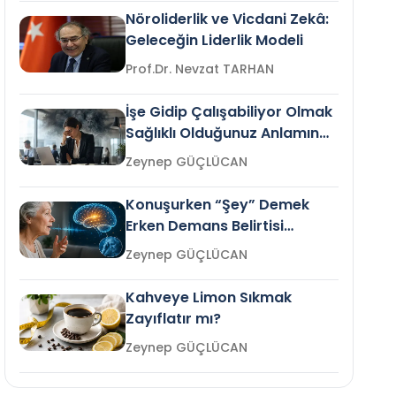
Nöroliderlik ve Vicdani Zekâ:
Geleceğin Liderlik Modeli
Prof.Dr. Nevzat TARHAN
İşe Gidip Çalışabiliyor Olmak
Sağlıklı Olduğunuz Anlamına
Gelir mi?
Zeynep GÜÇLÜCAN
Konuşurken “Şey” Demek
Erken Demans Belirtisi
Olabilir mi?
Zeynep GÜÇLÜCAN
Kahveye Limon Sıkmak
Zayıflatır mı?
Zeynep GÜÇLÜCAN