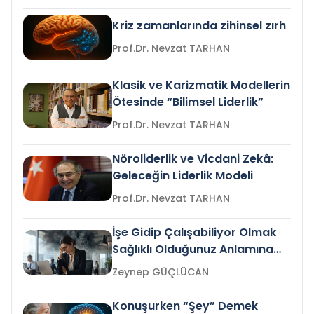
Kriz zamanlarında zihinsel zırh
Prof.Dr. Nevzat TARHAN
Klasik ve Karizmatik Modellerin
Ötesinde “Bilimsel Liderlik”
Prof.Dr. Nevzat TARHAN
Nöroliderlik ve Vicdani Zekâ:
Geleceğin Liderlik Modeli
Prof.Dr. Nevzat TARHAN
İşe Gidip Çalışabiliyor Olmak
Sağlıklı Olduğunuz Anlamına
Gelir mi?
Zeynep GÜÇLÜCAN
Konuşurken “Şey” Demek