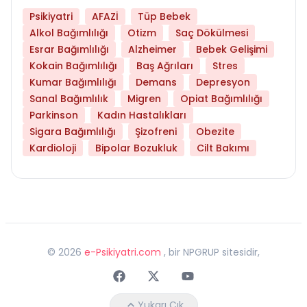
Psikiyatri
AFAZİ
Tüp Bebek
Alkol Bağımlılığı
Otizm
Saç Dökülmesi
Esrar Bağımlılığı
Alzheimer
Bebek Gelişimi
Kokain Bağımlılığı
Baş Ağrıları
Stres
Kumar Bağımlılığı
Demans
Depresyon
Sanal Bağımlılık
Migren
Opiat Bağımlılığı
Parkinson
Kadın Hastalıkları
Sigara Bağımlılığı
Şizofreni
Obezite
Kardioloji
Bipolar Bozukluk
Cilt Bakımı
©
2026
e-Psikiyatri.com
, bir NPGRUP sitesidir,
Faceebok
Twitter
Youtube
Yukarı Çık