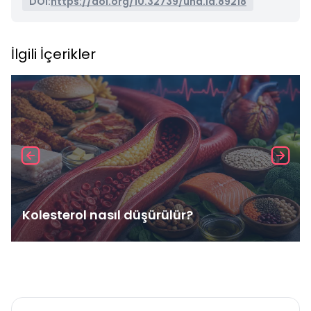
DOI:
https://doi.org/10.32739/uha.id.89218
İlgili İçerikler
Kolesterol nasıl düşürülür?