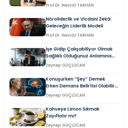
Prof.Dr. Nevzat TARHAN
Nöroliderlik ve Vicdani Zekâ:
Geleceğin Liderlik Modeli
Prof.Dr. Nevzat TARHAN
İşe Gidip Çalışabiliyor Olmak
Sağlıklı Olduğunuz Anlamına
Gelir mi?
Zeynep GÜÇLÜCAN
Konuşurken “Şey” Demek
Erken Demans Belirtisi Olabilir
mi?
Zeynep GÜÇLÜCAN
Kahveye Limon Sıkmak
Zayıflatır mı?
Zeynep GÜÇLÜCAN