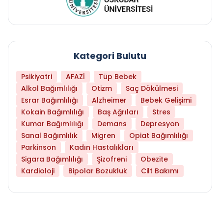
Kategori Bulutu
Psikiyatri
AFAZİ
Tüp Bebek
Alkol Bağımlılığı
Otizm
Saç Dökülmesi
Esrar Bağımlılığı
Alzheimer
Bebek Gelişimi
Kokain Bağımlılığı
Baş Ağrıları
Stres
Kumar Bağımlılığı
Demans
Depresyon
Sanal Bağımlılık
Migren
Opiat Bağımlılığı
Parkinson
Kadın Hastalıkları
Sigara Bağımlılığı
Şizofreni
Obezite
Kardioloji
Bipolar Bozukluk
Cilt Bakımı