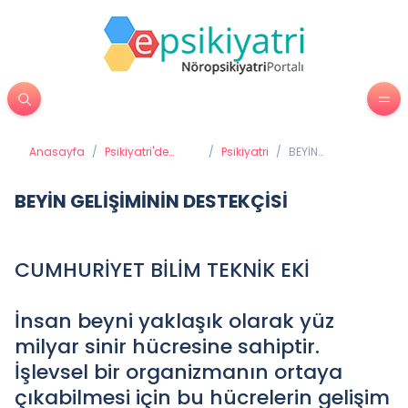
Anasayfa
/
Psikiyatri'de
/
Psikiyatri
/
BEYİN
Tedavi
GELİŞİMİNİN
Yöntemleri
DESTEKÇİSİ
BEYİN GELİŞİMİNİN DESTEKÇİSİ
CUMHURİYET BİLİM TEKNİK EKİ
İnsan beyni yaklaşık olarak yüz
milyar sinir hücresine sahiptir.
İşlevsel bir organizmanın ortaya
çıkabilmesi için bu hücrelerin gelişim