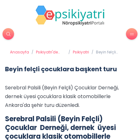
Anasayfa
/
Psikiyatri'de
/
Psikiyatri
/
Beyin felçli
Tedavi
çocuklara
Yöntemleri
başkent turu
Beyin felçli çocuklara başkent turu
Serebral Palsili (Beyin Felçli) Çocuklar Derneği,
dernek üyesi çocuklara klasik otomobillerle
Ankara'da şehir turu düzenledi.
Serebral Palsili (Beyin Felçli)
Çocuklar Derneği, dernek üyesi
çocuklara klasik otomobillerle