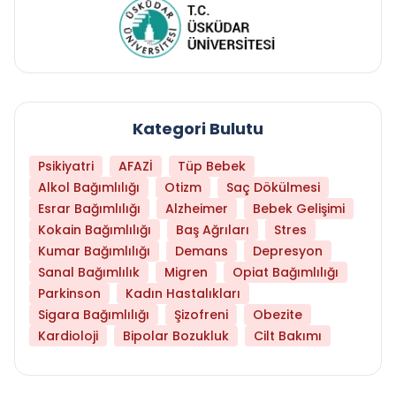
Kategori Bulutu
Psikiyatri
AFAZİ
Tüp Bebek
Alkol Bağımlılığı
Otizm
Saç Dökülmesi
Esrar Bağımlılığı
Alzheimer
Bebek Gelişimi
Kokain Bağımlılığı
Baş Ağrıları
Stres
Kumar Bağımlılığı
Demans
Depresyon
Sanal Bağımlılık
Migren
Opiat Bağımlılığı
Parkinson
Kadın Hastalıkları
Sigara Bağımlılığı
Şizofreni
Obezite
Kardioloji
Bipolar Bozukluk
Cilt Bakımı