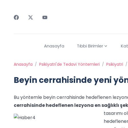
Faceebok
Twitter
Youtube
Anasayfa
Tıbbi Birimler
Kat
Anasayfa
/
Psikiyatri'de Tedavi Yöntemleri
/
Psikiyatri
/
Beyin cerrahisinde yeni y
Bu yöntemle beyin cerrahisinde hedeflenen lezyona en
cerrahisinde hedeflenen lezyona en sağlıklı şeki
tasarımı o
hedeflenen