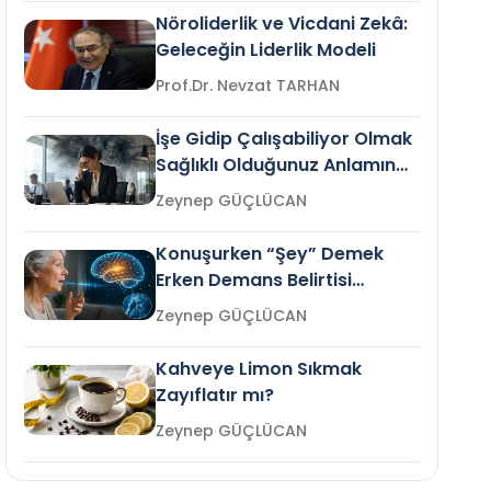
Nöroliderlik ve Vicdani Zekâ:
Geleceğin Liderlik Modeli
Prof.Dr. Nevzat TARHAN
İşe Gidip Çalışabiliyor Olmak
Sağlıklı Olduğunuz Anlamına
Gelir mi?
Zeynep GÜÇLÜCAN
Konuşurken “Şey” Demek
Erken Demans Belirtisi
Olabilir mi?
Zeynep GÜÇLÜCAN
Kahveye Limon Sıkmak
Zayıflatır mı?
Zeynep GÜÇLÜCAN