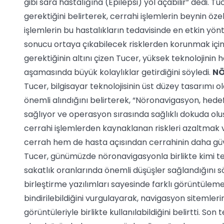
gibi sara hastalığına (Epilepsi) yol açabilir” dedi. 
gerektiğini belirterek, cerrahi işlemlerin beynin özel
işlemlerin bu hastalıkların tedavisinde en etkin yön
sonucu ortaya çıkabilecek risklerden korunmak için
gerektiğinin altını çizen Tucer, yüksek teknolojinin
aşamasında büyük kolaylıklar getirdiğini söyledi.
NÖ
Tucer, bilgisayar teknolojisinin üst düzey tasarımı 
önemli alındığını belirterek, “Nöronavigasyon, hed
sağlıyor ve operasyon sırasında sağlıklı dokuda olu
cerrahi işlemlerden kaynaklanan riskleri azaltmak 
cerrah hem de hasta açısından cerrahinin daha güve
Tucer, günümüzde nöronavigasyonla birlikte kimi tes
sakatlık oranlarında önemli düşüşler sağlandığını s
birleştirme yazılımları sayesinde farklı görüntüleme
bindirilebildiğini vurgulayarak, navigasyon sitemler
görüntüleriyle birlikte kullanılabildiğini belirtti. 