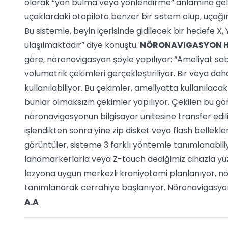
olarak “yön bulma veya yönlendirme” anlamına geld
uçaklardaki otopilota benzer bir sistem olup, uçağın
Bu sistemle, beyin içerisinde gidilecek bir hedefe X
ulaşılmaktadır” diye konuştu.
NÖRONAVIGASYON HA
göre, nöronavigasyon şöyle yapılıyor: “Ameliyat sa
volumetrik çekimleri gerçekleştiriliyor. Bir veya d
kullanılabiliyor. Bu çekimler, ameliyatta kullanılaca
bunlar olmaksızın çekimler yapılıyor. Çekilen bu gör
nöronavigasyonun bilgisayar ünitesine transfer edi
işlendikten sonra yine zip disket veya flash bellekl
görüntüler, sisteme 3 farklı yöntemle tanımlanabiliy
landmarkerlarla veya Z-touch dediğimiz cihazla yüz 
lezyona uygun merkezli kraniyotomi planlanıyor, n
tanımlanarak cerrahiye başlanıyor. Nöronavigasyon 
A.A