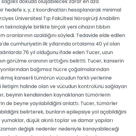
 sağlıklı dokuda oluşabilecek zarar en aza
bir hedefe x, y, z koordinatları hesaplanarak minimal
rciyes Üniversitesi Tıp Fakültesi Nöroşirürji Anabilim
n teknolojiyle birlikte birçok yeni cihazın tıbbın
lüm oranlarının azaldığını söyledi. Tedavide elde edilen
'de cumhuriyetin ilk yıllarında ortalama 40 yıl olan
dınlarda 76 yıl olduğunu ifade eden Tucer, uzun
ın görülme oranının arttığını belirtti. Tucer, kanserin
siyonlarından bağımsız hücre çoğalmalarından
ıkmış kanserli tümörün vücudun farklı yerlerine
ekli iletişim halinde olan ve vücudun kontrolünü sağlayan
er, beyinin kendisinden kaynaklanan tümörlerin
n de beyne yayılabildiğini anlattı. Tucer, tümörler
ldiğini belirterek, bunların epilepsiye yol açabildiğini
l yumaklar, düşük akınlı toplar ve damar yapıları
n zaman değişik nedenler nedeniyle kanayabileceği