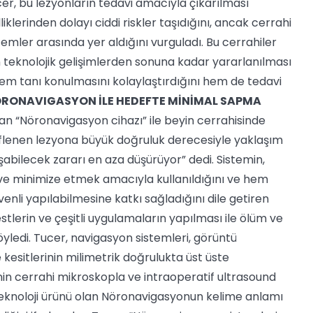
Tucer, bu lezyonların tedavi amacıyla çıkarılması
liklerinden dolayı ciddi riskler taşıdığını, ancak cerrahi
temler arasında yer aldığını vurguladı. Bu cerrahiler
 teknolojik gelişimlerden sonuna kadar yararlanılması
 hem tanı konulmasını kolaylaştırdığını hem de tedavi
RONAVIGASYON İLE HEDEFTE MİNİMAL SAPMA
olan “Nöronavigasyon cihazı” ile beyin cerrahisinde
eflenen lezyona büyük doğruluk derecesiyle yaklaşım
şabilecek zararı en aza düşürüyor” dedi. Sistemin,
ve minimize etmek amacıyla kullanıldığını ve hem
nli yapılabilmesine katkı sağladığını dile getiren
tlerin ve çeşitli uygulamaların yapılması ile ölüm ve
öyledi. Tucer, navigasyon sistemleri, görüntü
 kesitlerinin milimetrik doğrulukta üst üste
inin cerrahi mikroskopla ve intraoperatif ultrasound
Son teknoloji ürünü olan Nöronavigasyonun kelime anlamı