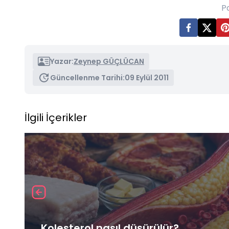
P
Yazar:
Zeynep GÜÇLÜCAN
Güncellenme Tarihi:
09 Eylül 2011
İlgili İçerikler
Kolesterol nasıl düşürülür?