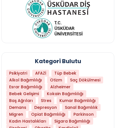
Kategori Bulutu
Psikiyatri
AFAZİ
Tüp Bebek
Alkol Bağımlılığı
Otizm
Saç Dökülmesi
Esrar Bağımlılığı
Alzheimer
Bebek Gelişimi
Kokain Bağımlılığı
Baş Ağrıları
Stres
Kumar Bağımlılığı
Demans
Depresyon
Sanal Bağımlılık
Migren
Opiat Bağımlılığı
Parkinson
Kadın Hastalıkları
Sigara Bağımlılığı
Daha Az Protein Tüketmek Yaşlanmayı Yava