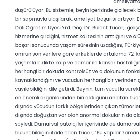
ameliyatta
düşürülüyor. Bu sistemle, beyin içerisinde gidilecek 
bir sapmayla ulaşılarak, ameliyat başarısı artıyor. E
Dalı Öğretim Üyesi Yrd. Doç. Dr. Bülent Tucer, gelişe
hizmetine girdiğini, hizmet kalitesinin arttığını ve ö
başarı sonucunda yaşam süresinin uzadığını, Türkiye
ömrün son verilere göre erkeklerde ortalama 72, ka
yaşamla birlikte kalp ve damar ile kanser hastalığın
herhangi bir dokuda kontrolsüz ve o dokunun fonk
kaynaklandığını ve vücudun herhangi bir yerinden ç
yayılabildiğini dile getirdi. Beynin, tüm vücutla sür
en önemli organlarından biri olduğunu anlatan Tuc
dışında vücudun farklı bölgelerinden çıkan tümörleri
dışında doğuştan var olan anormal dokuların da olabi
söyledi. Damarsal patolojiler içerisinde de damarsa
bulunabildiğini ifade eden Tucer, “Bu yapılar zama