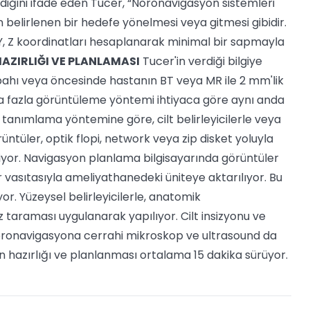
iğini ifade eden Tucer, “Nöronavigasyon sistemleri
 belirlenen bir hedefe yönelmesi veya gitmesi gibidir.
, Y, Z koordinatları hesaplanarak minimal bir sapmayla
ZIRLIĞI VE PLANLAMASI
Tucer'in verdiği bilgiye
bahı veya öncesinde hastanın BT veya MR ile 2 mm'lik
aha fazla görüntüleme yöntemi ihtiyaca göre aynı anda
k tanımlama yöntemine göre, cilt belirleyicilerle veya
üntüler, optik flopi, network veya zip disket yoluyla
liyor. Navigasyon planlama bilgisayarında görüntüler
er vasıtasıyla ameliyathanedeki üniteye aktarılıyor. Bu
or. Yüzeysel belirleyicilerle, anatomik
taraması uygulanarak yapılıyor. Cilt insizyonu ve
öronavigasyona cerrahi mikroskop ve ultrasound da
hazırlığı ve planlanması ortalama 15 dakika sürüyor.