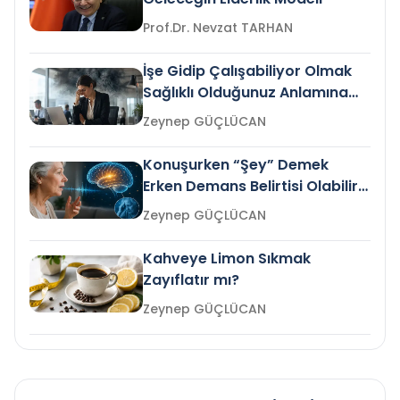
Prof.Dr. Nevzat TARHAN
İşe Gidip Çalışabiliyor Olmak
Sağlıklı Olduğunuz Anlamına
Gelir mi?
Zeynep GÜÇLÜCAN
Konuşurken “Şey” Demek
Erken Demans Belirtisi Olabilir
mi?
Zeynep GÜÇLÜCAN
Kahveye Limon Sıkmak
Zayıflatır mı?
Zeynep GÜÇLÜCAN