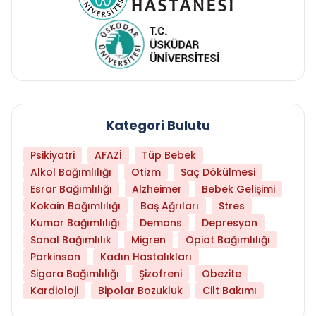
Kategori Bulutu
Psikiyatri
AFAZİ
Tüp Bebek
Alkol Bağımlılığı
Otizm
Saç Dökülmesi
Esrar Bağımlılığı
Alzheimer
Bebek Gelişimi
Kokain Bağımlılığı
Baş Ağrıları
Stres
Kumar Bağımlılığı
Demans
Depresyon
Sanal Bağımlılık
Migren
Opiat Bağımlılığı
Parkinson
Kadın Hastalıkları
Sigara Bağımlılığı
Şizofreni
Obezite
Kardioloji
Bipolar Bozukluk
Cilt Bakımı