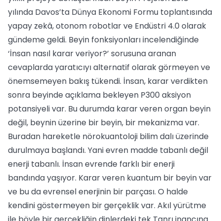
yılında Davos’ta Dünya Ekonomi Formu toplantısında
yapay zekâ, otonom robotlar ve Endüstri 4.0 olarak
gündeme geldi. Beyin fonksiyonları incelendiğinde
‘İnsan nasıl karar veriyor?’ sorusuna aranan
cevaplarda yaratıcıyı alternatif olarak görmeyen ve
önemsemeyen bakış tükendi. İnsan, karar verdikten
sonra beyinde açıklama bekleyen P300 aksiyon
potansiyeli var. Bu durumda karar veren organ beyin
değil, beynin üzerine bir beyin, bir mekanizma var.
Buradan hareketle nörokuantoloji bilim dalı üzerinde
durulmaya başlandı. Yani evren madde tabanlı değil
enerji tabanlı. İnsan evrende farklı bir enerji
bandında yaşıyor. Karar veren kuantum bir beyin var
ve bu da evrensel enerjinin bir parçası. O halde
kendini göstermeyen bir gerçeklik var. Akıl yürütme
ile böyle bir gerçekliğin dinlerdeki tek Tanrı inancına