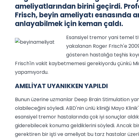
ameliyatlarından birini geçirdi. Pro
Frisch, beyin ameliyatı esnasında a
anlayabilmek için keman çaldı.
Esansiyel tremor yani temel ti
yakalanan Roger Frisch'e 2009 
gösteren hastalığa teşhis koyul
Frisch'in vakit kaybetmemesi gerekiyordu çünkü Minn
yapamıyordu.
AMELİYAT UYANIKKEN YAPILDI
Bunun üzerine uzmanlar Deep Brain Stimulation yani
olabileceğini söyledi. ABD'nin ünlü kliniği Mayo Klini
esansiyel tremor hastalarında çok iyi sonuçlar aldık
giderebilecek konuma geldiklerini söyledi. Ancak b
gerektiren bir işti ve ameliyat bu tarz hastalar üzer