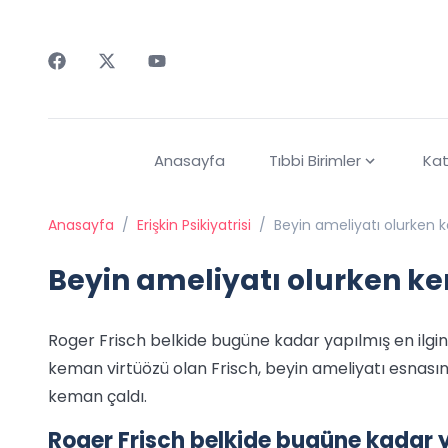
Faceebok
Twitter
Youtube
Anasayfa
Tıbbi Birimler
Kat
Anasayfa
/
Erişkin Psikiyatrisi
/
Beyin ameliyatı olurken 
Beyin ameliyatı olurken k
Roger Frisch belkide bugüne kadar yapılmış en ilginç
keman virtüözü olan Frisch, beyin ameliyatı esnasın
keman çaldı.
Roger Frisch belkide bugüne kadar y