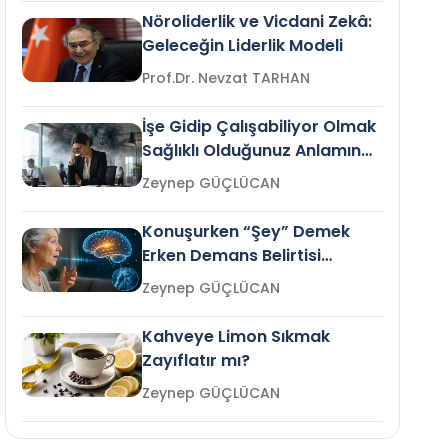
Nöroliderlik ve Vicdani Zekâ:
Geleceğin Liderlik Modeli
Prof.Dr. Nevzat TARHAN
İşe Gidip Çalışabiliyor Olmak
Sağlıklı Olduğunuz Anlamına
Gelir mi?
Zeynep GÜÇLÜCAN
Konuşurken “Şey” Demek
Erken Demans Belirtisi
Olabilir mi?
Zeynep GÜÇLÜCAN
Kahveye Limon Sıkmak
Zayıflatır mı?
Zeynep GÜÇLÜCAN