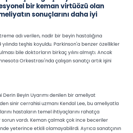
fesyonel bir keman virtüözü olan
meliyatın sonuçlarını daha iyi
treme adı verilen, nadir bir beyin hastalığına
yılında teşhis koyuldu. Parkinson'a benzer özellikler
ması bile doktorların birkaç yılını almıştı. Ancak
esota Orkestrası'nda çalışan sanatçı artık işini
 Derin Beyin Uyarımı denilen bir ameliyat
k'den sinir cerrahisi uzmanı Kendal Lee, bu ameliyatla
larını hastaların temel ihtiyaçlarını rahatça
ir sorun vardı. Keman çalmak çok ince beceriler
inde yeterince etkili olamayabilirdi. Ayrıca sanatçının