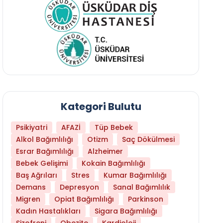
Kategori Bulutu
Psikiyatri
AFAZİ
Tüp Bebek
Alkol Bağımlılığı
Otizm
Saç Dökülmesi
Esrar Bağımlılığı
Alzheimer
Bebek Gelişimi
Kokain Bağımlılığı
Baş Ağrıları
Stres
Kumar Bağımlılığı
Hangi Yaşta Hangi Testi Yaptırmanız Gerekt
Demans
Depresyon
Sanal Bağımlılık
Migren
Opiat Bağımlılığı
Parkinson
Kadın Hastalıkları
Sigara Bağımlılığı