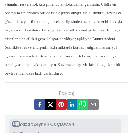
vitamini, resveratrol, kateşinler vb antioksidanlar gelmesin. Cildin en
önemli besinlerinden biri de iyi ve güzel duygulardır. Huzurlu, keyifli ve
güzel bir hayat sürenlerin, gelecek endişesinden uzak, iyimser bir bakışla
hayatını sürdürenlerin, korku, öfke ve özellikle endişeden uzak bir hayat
sürenlerin de ciltleri genç kalıyor, parıldıyor, ışıldıyor. Bunun nedeni
özellikle stres ve endişenin fazla miktarda kortizol salgılanmasına yol
açması. Dolaşımda kortizol miktarı artınca ciltteki yaşlandırıcı süreçlerin
neredeyse tamamı aktive oluyor. Kısacası endişe vb. kötü duygular cildi
beklenenden daha hızlı yaşlandırıyor.
Paylaş
Yazar:
Zeynep GÜÇLÜCAN