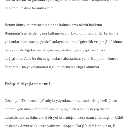
Sendromu ” diye tanımlıyorum.
Benim duruşum tarafsız bir alanda kalmak ama takdir hakkımı
Benjamin'leşenlerden yana kullanıyorum. Ekonominin o ünlü "bırakınız
yapsınlar, bırakınız geçsinler" anlayışını, konu "güzellik ve gençlik" olunca
"isteyen istediği kozmetik girişimi, istediği yaşta yaptırsın" diye
değiştirdim. Ama bu duruş işi fazlaca abartanları, yani "Benjamin Button
Sendromu"na yakalananları ilgi ile izlememe engel olmuyor…
Endişe cildi yaşlandırır mı?
Geçen yıl "Dermantoloji" adıyla yayınlanan kitabımda cilt güzelliğinin
deriden çok daha derinlerde başladığını, cildi içten besleyip dıştan
desteklemekten daha etkili bir yol olmadığını uzun uzun anlatmıştım. Cildi
beslemek deyince aklınıza yalnızca likopen, CoQ10, alfa lipoik asit, E