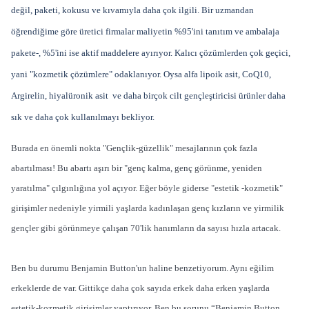
değil, paketi, kokusu ve kıvamıyla daha çok ilgili. Bir uzmandan
öğrendiğime göre üretici firmalar maliyetin %95'ini tanıtım ve ambalaja
pakete-, %5'ini ise aktif maddelere ayırıyor. Kalıcı çözümlerden çok geçici,
yani "kozmetik çözümlere" odaklanıyor. Oysa alfa lipoik asit, CoQ10,
Argirelin, hiyalüronik asit ve daha birçok cilt gençleştiricisi ürünler daha
sık ve daha çok kullanılmayı bekliyor.
Burada en önemli nokta "Gençlik-güzellik" mesajlarının çok fazla
abartılması! Bu abartı aşırı bir "genç kalma, genç görünme, yeniden
yaratılma" çılgınlığına yol açıyor. Eğer böyle giderse "estetik -kozmetik"
girişimler nedeniyle yirmili yaşlarda kadınlaşan genç kızların ve yirmilik
gençler gibi görünmeye çalışan 70'lik hanımların da sayısı hızla artacak.
Ben bu durumu Benjamin Button'un haline benzetiyorum. Aynı eğilim
erkeklerde de var. Gittikçe daha çok sayıda erkek daha erken yaşlarda
estetik-kozmetik girişimler yaptırıyor. Ben bu sorunu “Benjamin Button