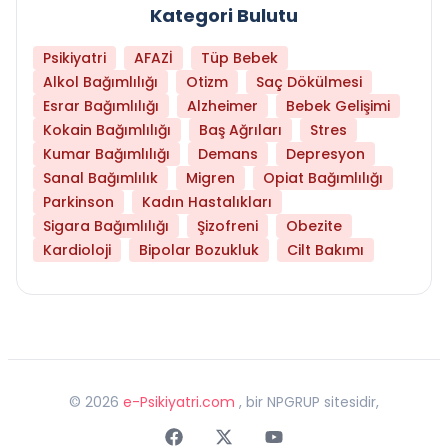
Kategori Bulutu
Psikiyatri
AFAZİ
Tüp Bebek
Alkol Bağımlılığı
Otizm
Saç Dökülmesi
Esrar Bağımlılığı
Alzheimer
Bebek Gelişimi
Kokain Bağımlılığı
Baş Ağrıları
Stres
Kumar Bağımlılığı
Demans
Depresyon
Sanal Bağımlılık
Migren
Opiat Bağımlılığı
Parkinson
Kadın Hastalıkları
Sigara Bağımlılığı
Şizofreni
Obezite
Kardioloji
Bipolar Bozukluk
Cilt Bakımı
©
2026
e-Psikiyatri.com
, bir NPGRUP sitesidir,