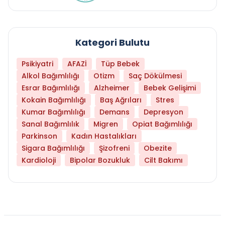
Kategori Bulutu
Psikiyatri
AFAZİ
Tüp Bebek
Alkol Bağımlılığı
Otizm
Saç Dökülmesi
Esrar Bağımlılığı
Alzheimer
Bebek Gelişimi
Kokain Bağımlılığı
Baş Ağrıları
Stres
Kumar Bağımlılığı
Demans
Depresyon
Sanal Bağımlılık
Migren
Opiat Bağımlılığı
Parkinson
Kadın Hastalıkları
Sigara Bağımlılığı
Şizofreni
Obezite
Kardioloji
Bipolar Bozukluk
Cilt Bakımı