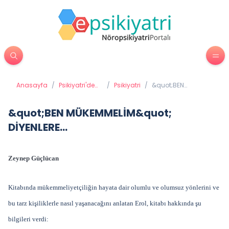
Anasayfa
/
Psikiyatri'de
/
Psikiyatri
/
&quot;BEN
Tedavi
MÜKEMMELİM&quot;
Yöntemleri
DİYENLERE...
&quot;BEN MÜKEMMELİM&quot;
DİYENLERE...
Zeynep Güçlücan
Kitabında mükemmeliyetçiliğin hayata dair olumlu ve olumsuz yönlerini ve
bu tarz kişiliklerle nasıl yaşanacağını anlatan Erol, kitabı hakkında şu
bilgileri verdi: