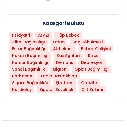
Kategori Bulutu
Psikiyatri
AFAZİ
Tüp Bebek
Alkol Bağımlılığı
Otizm
Saç Dökülmesi
Esrar Bağımlılığı
Alzheimer
Bebek Gelişimi
Kokain Bağımlılığı
Baş Ağrıları
Stres
Kumar Bağımlılığı
Demans
Depresyon
Sanal Bağımlılık
Migren
Opiat Bağımlılığı
Parkinson
Kadın Hastalıkları
Sigara Bağımlılığı
Şizofreni
Obezite
Kardioloji
Bipolar Bozukluk
Cilt Bakımı