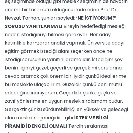
eş seçiminde olduğu gibi meslek seçiminin de hayatın
önemli bir tasarrufu olduğunu ifade eden Prof.Dr.
Nevzat Tarhan, şunları söyledi:
‘NE İSTİYORUM?’
SORUSU YANITLANMALI
Bireyin hedeflediği mesleği
neden istediğini iyi bilmesi gerekiyor. Her aday
kesinlikle kar-zarar analizi yapmalı. Üniversite adayı
eğitim görmek istediği alanı seçerken önce ne
istediği sorusunun yanıtını aramalıdır. İstediğim şey
benim için iyi, güzel, geçerli ve gerçek mi sorularına
cevap aramak çok önemlidir: İyidir çünkü ideallerime
bu meslekle ulaşabilirim. Güzeldir çünkü beni mutlu
edeceğine inanıyorum. Geçerlidir çünkü güçlü ve
zayıf yönlerime en uygun meslek sıralamam budur.
Gerçektir çünkü sürdürebilirliği en yüksek ve geleceği
olan meslek seçeneğidir... gibi
İSTEK VE BİLGİ
PİRAMİDİ DENGELİ OLMALI
Tercih sıralaması