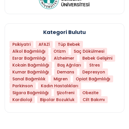
Kategori Bulutu
Psikiyatri
AFAZİ
Tüp Bebek
Alkol Bağımlılığı
Otizm
Saç Dökülmesi
Esrar Bağımlılığı
Alzheimer
Bebek Gelişimi
Kokain Bağımlılığı
Baş Ağrıları
Stres
Kumar Bağımlılığı
Demans
Depresyon
Sanal Bağımlılık
Migren
Opiat Bağımlılığı
Parkinson
Kadın Hastalıkları
Sigara Bağımlılığı
Şizofreni
Obezite
Kardioloji
Bipolar Bozukluk
Cilt Bakımı