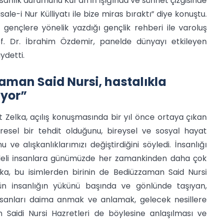
nsanlık durumunu Kur'an'ın ışığında ve sünnet çizgisinde
sale-i Nur Külliyatı ile bize miras bıraktı” diye konuştu.
e gençlere yönelik yazdığı gençlik rehberi ile varoluş
rof. Dr. İbrahim Özdemir, panelde dünyayı etkileyen
ydetti.
zaman Said Nursi, hastalıkla
iyor”
t Zelka, açılış konuşmasında bir yıl önce ortaya çıkan
esel bir tehdit olduğunu, bireysel ve sosyal hayat
e alışkanlıklarımızı değiştirdiğini söyledi. İnsanlığı
odeli insanlara günümüzde her zamankinden daha çok
a, bu isimlerden birinin de Bediüzzaman Said Nursi
ün insanlığın yükünü başında ve gönlünde taşıyan,
u insanları daima anmak ve anlamak, gelecek nesillere
Saidi Nursi Hazretleri de böylesine anlaşılması ve