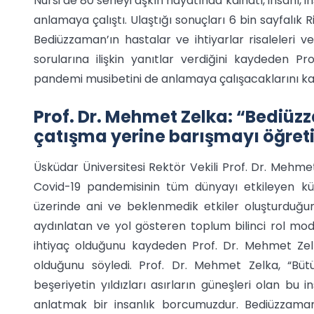
Nursi de 80 seneyi aşkın hayatında kâinatı, insanı, i
anlamaya çalıştı. Ulaştığı sonuçları 6 bin sayfalık Ri
Bediüzzaman’ın hastalar ve ihtiyarlar risaleleri v
sorularına ilişkin yanıtlar verdiğini kaydeden P
pandemi musibetini de anlamaya çalışacaklarını ka
Prof. Dr. Mehmet Zelka: “Bediüz
çatışma yerine barışmayı öğret
Üsküdar Üniversitesi Rektör Vekili Prof. Dr. Mehme
Covid-19 pandemisinin tüm dünyayı etkileyen kür
üzerinde ani ve beklenmedik etkiler oluşturduğunu v
aydınlatan ve yol gösteren toplum bilinci rol m
ihtiyaç olduğunu kaydeden Prof. Dr. Mehmet Zelk
olduğunu söyledi. Prof. Dr. Mehmet Zelka, “Büt
beşeriyetin yıldızları asırların güneşleri olan b
anlatmak bir insanlık borcumuzdur. Bediüzzaman 