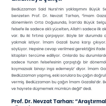
Bediüzzaman Said Nursi’nin yaklaşımını Büyük Se
benzeten Prof. Dr. Nevzat Tarhan, “İmam Gazali
dönemlerin Orta Doğusunda, İran’da Büyük Selçu
felsefe ile sadece aklı yücelten, Allah’ı sadece ilk 
var. Bu iki fırtına çarpışıyor. Böyle bir durumda 
yakmak istiyor. İmam Gazali buna karşı çıkıyor.
söylüyor. Hepsine cevap verilmesi gerektiğini ifade 
kitapları tercüme ediliyor. Onlarda bu durumlarda 
sadece Yunan felsefesinin çarpıştığı bir dönemde
koymazsak binayı inşa edemeyiz’ diyor. İmam Gazal
Bediüzzaman yapmış, eski sorulara bu çağın doğrul
vermiş. Bediüzzaman bu çağın İmam Gazalisi’dir. 
ve hayrete düşmemek mümkün değil” dedi.
Prof. Dr. Nevzat Tarhan: “Araştırma