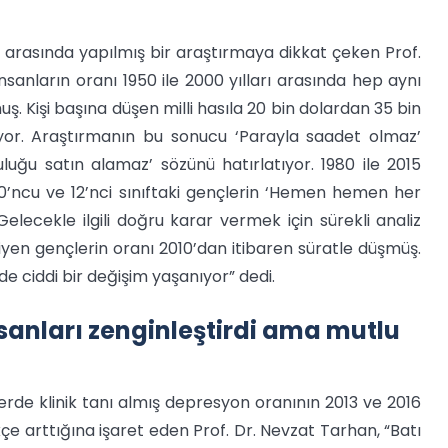
lar arasında yapılmış bir araştırmaya dikkat çeken Prof.
anların oranı 1950 ile 2000 yılları arasında hep aynı
. Kişi başına düşen milli hasıla 20 bin dolardan 35 bin
ıyor. Araştırmanın bu sonucu ‘Parayla saadet olmaz’
luğu satın alamaz’ sözünü hatırlatıyor. 1980 ile 2015
 10’ncu ve 12’nci sınıftaki gençlerin ‘Hemen hemen her
lecekle ilgili doğru karar vermek için sürekli analiz
en gençlerin oranı 2010’dan itibaren süratle düşmüş.
e ciddi bir değişim yaşanıyor” dedi.
nsanları zenginleştirdi ama mutlu
klerde klinik tanı almış depresyon oranının 2013 ve 2016
kçe arttığına işaret eden Prof. Dr. Nevzat Tarhan, “Batı