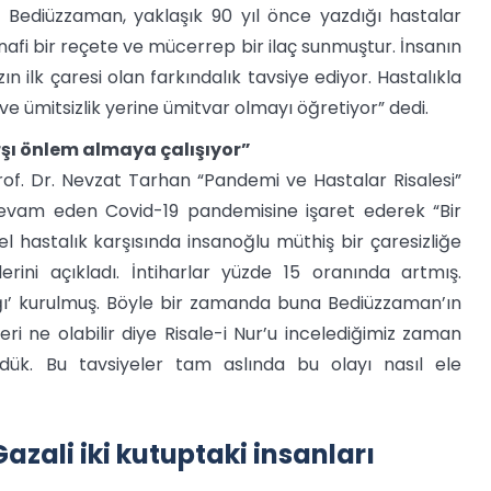
. Bediüzzaman, yaklaşık 90 yıl önce yazdığı hastalar
e nafi bir reçete ve mücerrep bir ilaç sunmuştur. İnsanın
 ilk çaresi olan farkındalık tavsiye ediyor. Hastalıkla
ve ümitsizlik yerine ümitvar olmayı öğretiyor” dedi.
arşı önlem almaya çalışıyor”
Prof. Dr. Nevzat Tarhan “Pandemi ve Hastalar Risalesi”
 devam eden Covid-19 pandemisine işaret ederek “Bir
el hastalık karşısında insanoğlu müthiş bir çaresizliğe
iklerini açıkladı. İntiharlar yüzde 15 oranında artmış.
nlığı’ kurulmuş. Böyle bir zamanda buna Bediüzzaman’ın
i ne olabilir diye Risale-i Nur’u incelediğimiz zaman
ördük. Bu tavsiyeler tam aslında bu olayı nasıl ele
azali iki kutuptaki insanları