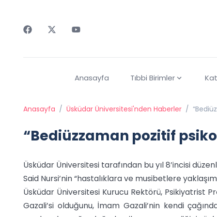
Faceebok
Twitter
Youtube
Anasayfa
Tıbbi Birimler
Kat
Anasayfa
/
Üsküdar Üniversitesi'nden Haberler
/
“Bediüz
“Bediüzzaman pozitif psikol
Üsküdar Üniversitesi tarafından bu yıl 8’incisi 
Said Nursi’nin “hastalıklara ve musibetlere yaklaşı
Üsküdar Üniversitesi Kurucu Rektörü, Psikiyatrist 
Gazali’si olduğunu, İmam Gazali’nin kendi çağında 