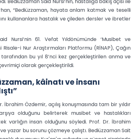
di. Bediüzzaman Said Nursi’nin, hastalığa bakış açısı ile
rhan, “Bediüzzaman, hayata anlam katmak ve teselli
ını kullananlara hastalık ve çileden dersler ve ibretler
aid Nursi’nin 61. Vefat Yıldönümünde ‘Musibet ve
si Risale-i Nur Araştırmaları Platformu (RİNAP), Çağın
 tarafından bu yıl 8’nci kez gerçekleştirilen anma ve
rimiçi olarak gerçekleştirildi.
üzzaman, kâinatı ve insanı
ıştı”
r. İbrahim Özdemir, açılış konuşmasında tam bir yıldır
rşıya olduğunu belirterek musibet ve hastalıkları
 varlığın insan olduğunu söyledi. Prof. Dr. İbrahim
r ve yazar bu sorunu çözmeye çalıştı. Bediüzzaman Sait