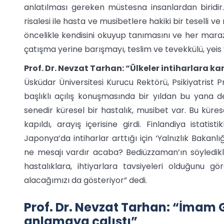
anlatılması gereken müstesna insanlardan biridir
risalesi ile hasta ve musibetlere hakiki bir teselli v
öncelikle kendisini okuyup tanımasını ve her marazın
çatışma yerine barışmayı, teslim ve tevekkülü, yeis 
Prof. Dr. Nevzat Tarhan: “Ülkeler intiharlara k
Üsküdar Üniversitesi Kurucu Rektörü, Psikiyatrist 
başlıklı açılış konuşmasında bir yıldan bu yana
senedir küresel bir hastalık, musibet var. Bu küres
kapıldı, arayış içerisine girdi. Finlandiya istatist
Japonya’da intiharlar arttığı için ‘Yalnızlık Baka
ne mesajı vardır acaba? Bediüzzaman’ın söyledikler
hastalıklara, ihtiyarlara tavsiyeleri olduğunu g
alacağımızı da gösteriyor” dedi.
Prof. Dr. Nevzat Tarhan: “İmam G
anlamaya çalıştı”