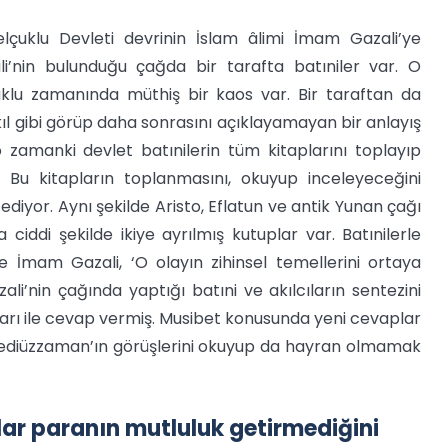
lçuklu Devleti devrinin İslam âlimi İmam Gazali’ye
’nin bulunduğu çağda bir tarafta batıniler var. O
klu zamanında müthiş bir kaos var. Bir taraftan da
akıl gibi görüp daha sonrasını açıklayamayan bir anlayış
o zamanki devlet batınilerin tüm kitaplarını toplayıp
 Bu kitapların toplanmasını, okuyup inceleyeceğini
ediyor. Aynı şekilde Aristo, Eflatun ve antik Yunan çağı
ciddi şekilde ikiye ayrılmış kutuplar var. Batınilerle
 İmam Gazali, ‘O olayın zihinsel temellerini ortaya
i’nin çağında yaptığı batıni ve akılcıların sentezini
arı ile cevap vermiş. Musibet konusunda yeni cevaplar
Bediüzzaman’ın görüşlerini okuyup da hayran olmamak
lar paranın mutluluk getirmediğini