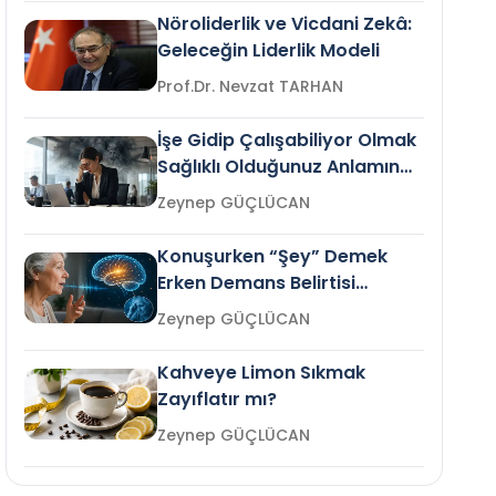
Nöroliderlik ve Vicdani Zekâ:
Geleceğin Liderlik Modeli
Prof.Dr. Nevzat TARHAN
İşe Gidip Çalışabiliyor Olmak
Sağlıklı Olduğunuz Anlamına
Gelir mi?
Zeynep GÜÇLÜCAN
Konuşurken “Şey” Demek
Erken Demans Belirtisi
Olabilir mi?
Zeynep GÜÇLÜCAN
Kahveye Limon Sıkmak
Zayıflatır mı?
Zeynep GÜÇLÜCAN