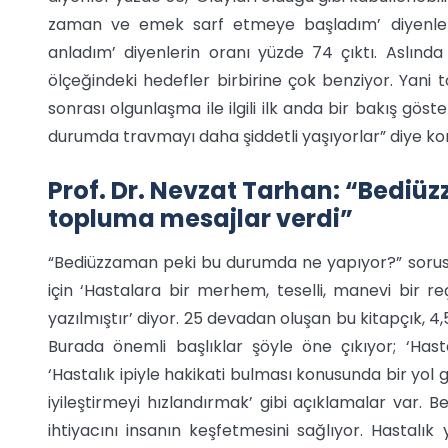
zaman ve emek sarf etmeye başladım’ diyenlerin
anladım’ diyenlerin oranı yüzde 74 çıktı. Aslın
ölçeğindeki hedefler birbirine çok benziyor. Yan
sonrası olgunlaşma ile ilgili ilk anda bir bakış göst
durumda travmayı daha şiddetli yaşıyorlar” diye ko
Prof. Dr. Nevzat Tarhan: “Bediü
topluma mesajlar verdi”
“Bediüzzaman peki bu durumda ne yapıyor?” sorusu
için ‘Hastalara bir merhem, teselli, manevi bir r
yazılmıştır’ diyor. 25 devadan oluşan bu kitapçık, 
Burada önemli başlıklar şöyle öne çıkıyor; ‘Hast
‘Hastalık ipiyle hakikati bulması konusunda bir yol gö
iyileştirmeyi hızlandırmak’ gibi açıklamalar var
ihtiyacını insanın keşfetmesini sağlıyor. Hastalı