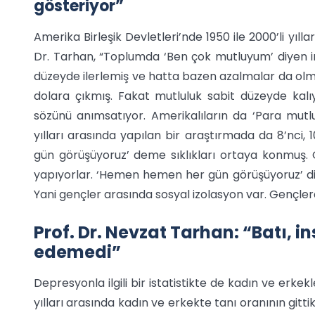
gösteriyor”
Amerika Birleşik Devletleri’nde 1950 ile 2000’li yıl
Dr. Tarhan, “Toplumda ‘Ben çok mutluyum’ diyen ins
düzeyde ilerlemiş ve hatta bazen azalmalar da olmuş
dolara çıkmış. Fakat mutluluk sabit düzeyde kal
sözünü anımsatıyor. Amerikalıların da ‘Para mutlu
yılları arasında yapılan bir araştırmada da 8’nci,
gün görüşüyoruz’ deme sıklıkları ortaya konmuş. Ge
yapıyorlar. ‘Hemen hemen her gün görüşüyoruz’ diy
Yani gençler arasında sosyal izolasyon var. Gençlerd
Prof. Dr. Nevzat Tarhan: “Batı, i
edemedi”
Depresyonla ilgili bir istatistikte de kadın ve erke
yılları arasında kadın ve erkekte tanı oranının gitti