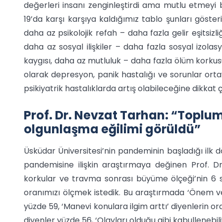
değerleri insanı zenginleştirdi ama mutlu etmeyi
19’da karşı karşıya kaldığımız tablo şunları göste
daha az psikolojik refah – daha fazla gelir eşitsizli
daha az sosyal ilişkiler – daha fazla sosyal izola
kaygısı, daha az mutluluk – daha fazla ölüm korkus
olarak depresyon, panik hastalığı ve sorunlar ort
psikiyatrik hastalıklarda artış olabileceğine dikkat ç
Prof. Dr. Nevzat Tarhan: “Toplu
olgunlaşma eğilimi görüldü”
Üsküdar Üniversitesi’nin pandeminin başladığı ilk 
pandemisine ilişkin araştırmaya değinen Prof. Dr.
korkular ve travma sonrası büyüme ölçeği’nin 6 
oranımızı ölçmek istedik. Bu araştırmada ‘Önem verd
yüzde 59, ‘Manevi konulara ilgim arttı’ diyenlerin o
diyenler yüzde 56, ‘Olayları olduğu gibi kabullenebil