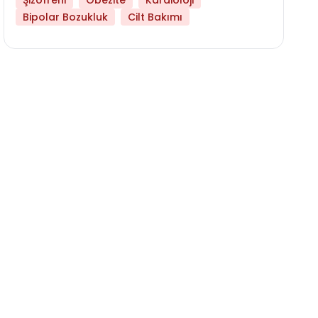
Şizofreni
Obezite
Kardioloji
Bipolar Bozukluk
Cilt Bakımı