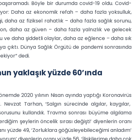
 başaramadı. Böyle bir durumda covid-19 oldu. Covid-
riyor: Daha az ekonomik refah – daha fazla yoksulluk,
ği, daha az fiziksel rahatlık – daha fazla sağlık sorunu,
syon, daha az güven – daha fazla yalnızlık ve gelecek
u ve daha şiddetli olaylar, daha az eğlence – daha sık
aya çıktı. Dünya Sağlık Örgütü de pandemi sonrasında
ekiyor” dedi.
mun yaklaşık yüzde 60’ında
dönemde 2020 yılının Nisan ayında yaptığı Koronavirüs
 Nevzat Tarhan, ‘Salgın sürecinde algılar, kaygılar,
sorusunu kullandık. Travma sonrası büyüme algılama
iğim şeylerin öncelik sırası değişti’ diyenlerin oranı
ranı yüzde 49, ‘Zorluklara göğüsleyebileceğimi anladım’
iyorum’ diyenlerin oranı yüzde 56, ‘İlişkilerime daha çok