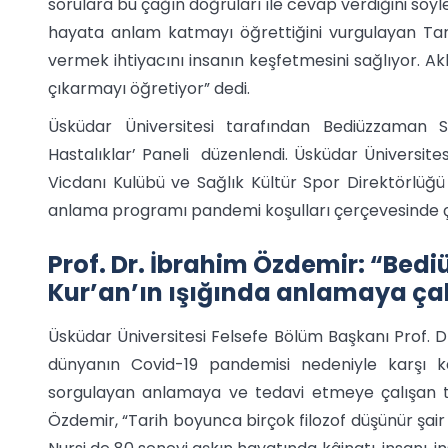
sorulara bu çağın doğruları ile cevap verdiğini söyle
hayata anlam katmayı öğrettiğini vurgulayan Ta
vermek ihtiyacını insanın keşfetmesini sağlıyor. Akl
çıkarmayı öğretiyor” dedi.
Üsküdar Üniversitesi tarafından Bediüzzaman S
Hastalıklar’ Paneli düzenlendi. Üsküdar Üniversite
Vicdanı Kulübü ve Sağlık Kültür Spor Direktörlüğü
anlama programı pandemi koşulları çerçevesinde çev
Prof. Dr. İbrahim Özdemir: “Bedi
Kur’an’ın ışığında anlamaya çal
Üsküdar Üniversitesi Felsefe Bölüm Başkanı Prof. D
dünyanın Covid-19 pandemisi nedeniyle karşı ka
sorgulayan anlamaya ve tedavi etmeye çalışan tek
Özdemir, “Tarih boyunca birçok filozof düşünür şai