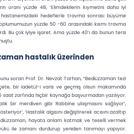
 oranı yüzde 48, ‘Elimdekilerin kıymetini daha iyi
da hastanemizdeki hedeflerle travma sonrası büyüme
i toplumumuzun yüzde 50 -60 arasındaki kısmı travma
erdi. Bu çok iyiye işaret. Ama yüzde 40’ı da bunun tersi
nuştu.
zzaman hastalık üzerinden
nu soran Prof. Dr. Nevzat Tarhan, “Bediüzzaman tezi
eçete, bir iadetül-i varis ve geçmiş olsun makamında
4,5 saat zarfında hiçbir kaynağa başvurmadan yazılıyor.
alık bir merdiven gibi Rabbine ulaşmasını sağlıyor’,
steriyor’, ‘Hastalık algısını değiştirerek acısını azaltıp
. Bediüzzaman, hayata anlam katmak ve teselli vermek
k yükü ile zamanı durdurup yeniden tanımayı yapıyor.