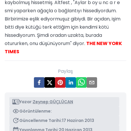
kaybolmuş hissetmiş. Altfest , "Aylar b oy u nc a r e
smi yaparken ağaçla o bağlantıyı hissediyordum.
Birbirimize eşlik ediyormuşuz gibiydi. Bir açıdan, işim
bitti diye kütüğü terk ettiğim için kendimi kötü
hissediyorum. Şimdi oradan uzakta, burada
otururken, onu düşünüyorum" diyor.
THE NEW YORK
TIMES
Paylaş
Yazar:
Zeynep GÜÇLÜCAN
Görüntülenme:
Güncellenme Tarihi:
17 Haziran 2013
Yayınlanma Tarihi:
20 Haziran 2013