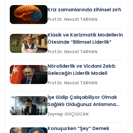
Kriz zamanlarında zihinsel zırh
Prof.Dr. Nevzat TARHAN
Klasik ve Karizmatik Modellerin
Ötesinde “Bilimsel Liderlik”
Prof.Dr. Nevzat TARHAN
Nöroliderlik ve Vicdani Zekâ:
Geleceğin Liderlik Modeli
Prof.Dr. Nevzat TARHAN
İşe Gidip Çalışabiliyor Olmak
Sağlıklı Olduğunuz Anlamına
Gelir mi?
Zeynep GÜÇLÜCAN
Konuşurken “Şey” Demek