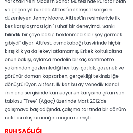
York'taki Yeni Modern Sanat Müzesi'nde küratör olan
ve geçen yıl burada Altfest'in ilk kişisel sergisini
düzenleyen Jenny Moore, Altfest'in resimleriyle ilk
kez karşılaşması için "Tuhaf bir deneyimdi. Sanki
bilindik bir şeye bakıp beklenmedik bir şey görmek
gibiydi" diyor. Altfest, asmakabağı tasvirinde hiçbir
kırışıklık ya da lekeyi atlamamış. Erkek koltukaltına
onun bakışı, aylarca modelin birkaç santimetre
yakınından gözlemlediği her tüy, çatlak, gözenek ve
görünür damarı kapsarken, gerçekliği tekinsizliğe
dönüştürüyor. Altfest, ilk kez bu ay Venedik Bienal
i'nin ana sergisinde kamuoyunun karşısına çıkan son
tablosu "Tree" (Ağaç) üzerinde Mart 2012'de
çalışmaya başladığında, çalışma tarzında bir dönüm
noktası oluşturacağını öngörmemişti.
RUH SAĞLIĞI