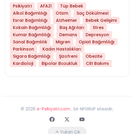
Psikiyatri
AFAZİ
Tüp Bebek
Alkol Bağımlılığı
Otizm
Saç Dökülmesi
Esrar Bağımlılığı
Alzheimer
Bebek Gelişimi
Kokain Bağımlılığı
Baş Ağrıları
Stres
Kumar Bağımlılığı
Demans
Depresyon
Sanal Bağımlılık
Migren
Opiat Bağımlılığı
Parkinson
Kadın Hastalıkları
Sigara Bağımlılığı
Şizofreni
Obezite
Kardioloji
Bipolar Bozukluk
Cilt Bakımı
©
2026
e-Psikiyatri.com
, bir NPGRUP sitesidir,
Faceebok
Twitter
Youtube
Yukarı Çık