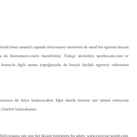
nlerde biraz tasarruf yapmak istiyorsanız internette de sanal bir egzersiz hocası
 ya da freetrainers.com'u önerebiliriz. Türkçe sitelerden sporhocam.com ve
da konuyla ilgili arama yaptığınızda da birçok faydalı egzersiz videosuna
unuzu da ikiye katlayacaktır. Eğer müzik listeniz sizi tatmin etmiyorsa
 listeleri bulacaksınız.
iyorsanız işte size her ikisini birleştiren bir adres: www.exercise-world.com.