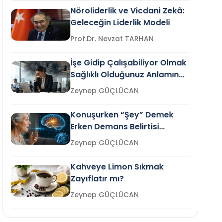
Nöroliderlik ve Vicdani Zekâ:
Geleceğin Liderlik Modeli
Prof.Dr. Nevzat TARHAN
İşe Gidip Çalışabiliyor Olmak
Sağlıklı Olduğunuz Anlamına
Gelir mi?
Zeynep GÜÇLÜCAN
Konuşurken “Şey” Demek
Erken Demans Belirtisi
Olabilir mi?
Zeynep GÜÇLÜCAN
Kahveye Limon Sıkmak
Zayıflatır mı?
Zeynep GÜÇLÜCAN