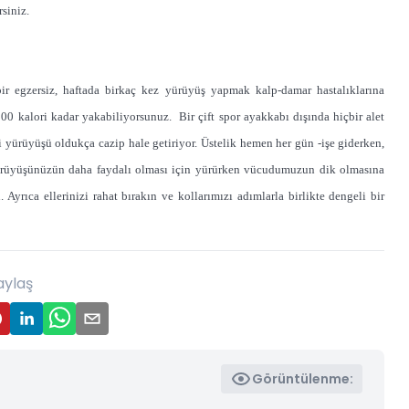
siniz.
bir egzersiz, haftada birkaç kez yürüyüş yapmak kalp-damar hastalıklarına
00 kalori kadar yakabiliyorsunuz. Bir çift spor ayakkabı dışında hiçbir alet
yürüyüşü oldukça cazip hale getiriyor. Üstelik hemen her gün -işe giderken,
. Yürüyüşünüzün daha faydalı olması için yürürken vücudumuzun dik olmasına
 Ayrıca ellerinizi rahat bırakın ve kollarımızı adımlarla birlikte dengeli bir
aylaş
Görüntülenme: