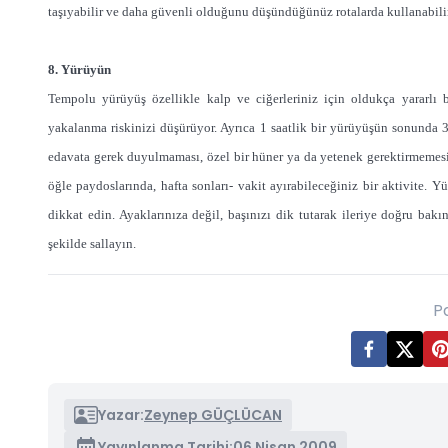
taşıyabilir ve daha güvenli olduğunu düşündüğünüz rotalarda kullanabilir
8. Yürüyün
Tempolu yürüyüş özellikle kalp ve ciğerleriniz için oldukça yararlı 
yakalanma riskinizi düşürüyor. Ayrıca 1 saatlik bir yürüyüşün sonunda 3
edavata gerek duyulmaması, özel bir hüner ya da yetenek gerektirmemesi 
öğle paydoslarında, hafta sonları- vakit ayırabileceğiniz bir aktivite
dikkat edin. Ayaklarınıza değil, başınızı dik tutarak ileriye doğru bakın.
şekilde sallayın.
P
Yazar:
Zeynep GÜÇLÜCAN
Yayınlanma Tarihi:
06 Nisan 2009