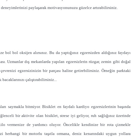
ir, deneyimlerinizi paylaşarak motivasyonunuzu güzelce artırabilirsiniz.
ze bol bol oksijen alırsınız. Bu da yaptığınız egzersizden aldığınız faydayı
abası. Uzmanlar dış mekanlarda yapılan egzersizlerin rüzgar, zemin gibi doğal
renizi egzersizinizin bir parçası haline getirebilirsiniz. Örneğin parktaki
bacaklarınızı çalıştırabilirsiniz...
ları saymakla bitmiyor. Bisiklet en faydalı kardiyo egzersizlerinin başında
lenceli bir aktivite olan bisiklet, strese iyi geliyor, ruh sağlığınız üzerinde
kilo vermenize de yardımcı oluyor. Öncelikle kendinize bir rota çizmekle
inizi herhangi bir motorlu taşıtla ormana, deniz kenarındaki uygun yollara