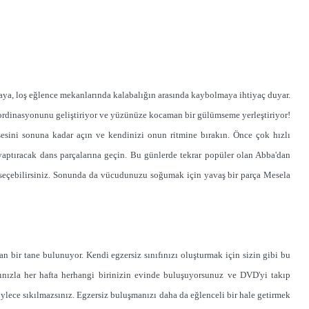
maya, loş eğlence mekanlarında kalabalığın arasında kaybolmaya ihtiyaç duyar.
oordinasyonunu geliştiriyor ve yüzünüze kocaman bir gülümseme yerleştiriyor!
sini sonuna kadar açın ve kendinizi onun ritmine bırakın. Önce çok hızlı
 yaptıracak dans parçalarına geçin. Bu günlerde tekrar popüler olan Abba'dan
eçebilirsiniz. Sonunda da vücudunuzu soğumak için yavaş bir parça Mesela
 bir tane bulunuyor. Kendi egzersiz sınıfınızı oluşturmak için sizin gibi bu
rınızla her hafta herhangi birinizin evinde buluşuyorsunuz ve DVD'yi takıp
öylece sıkılmazsınız. Egzersiz buluşmanızı daha da eğlenceli bir hale getirmek