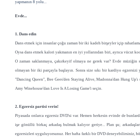
yapmanın 8 yolu...
Evde...
1. Dans edin
Dans etmek için insanlar çoğu zaman bir iki kadeh birşeyler içip rahatla
Oysa dans etmek kalori yakmanın en iyi yollarından biri, ayrıca vücut k
O zaman saklanmaya, çakırkeyif olmaya ne gerek var? Evde müziğin se
olmayan bir iki parçayla başlayın. Sonra size sıkı bir kardiyo egzersizi
"Dancing Queen", Bee Gees'den Staying Alive, Madonna'dan Hung Up'ı s
Amy Winehouse'dan Love Is A Losing Game'i seçin.
2. Egzersiz partisi verin!
Piyasada onlarca egzersiz DVD'si var. Hemen herkesin evinde de bunlardan
işe gönüllü birkaç arkadaş bulmak kalıyor geriye... Plan şu; arkadaşla
egzersizleri uyguluyorsunuz. Her hafta farklı bir DVD deneyebilirsiniz, b