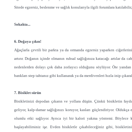
Sitede egzersiz, beslenme ve sağlık konularıyla ilgili forumlara katılabil
Sokakta...
6. Doğaya çıkın!
Ağaçlarla çevrili bir parkta ya da ormanda egzersiz yaparken ciğerlerini
artırır. Doğanın içinde olmanın ruhsal sağlığınıza katacağı artılar da c
nedenlerden dolayı çok daha zorlayıcı olduğunu söylüyor. Öte yandan çev
bankları step tahtanız gibi kullanarak ya da merdivenleri hızla inip çıkarak 
7. Bisiklet sürün
Bisikletinizi depodan çıkarın ve yollara düşün. Çünkü bisikletin fayda
geliyor, kalp-damar sağlığınızı koruyor, kasları güçlendiriyor. Oldukça eğ
olumlu etki sağlıyor. Ayrıca iyi bir kalori yakma yöntemi. Böylece 
başlayabilirsiniz işe. Evden bisikletle çıkabileceğiniz gibi, bisiklet