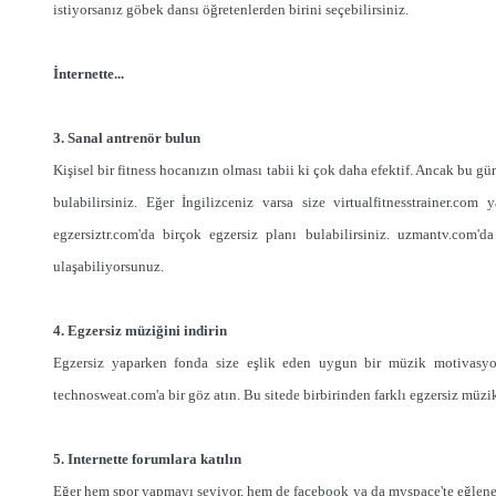
istiyorsanız göbek dansı öğretenlerden birini seçebilirsiniz.
İnternette...
3. Sanal antrenör bulun
Kişisel bir fitness hocanızın olması tabii ki çok daha efektif. Ancak bu gü
bulabilirsiniz. Eğer İngilizceniz varsa size virtualfitnesstrainer.com
egzersiztr.com'da birçok egzersiz planı bulabilirsiniz. uzmantv.com'
ulaşabiliyorsunuz.
4. Egzersiz müziğini indirin
Egzersiz yaparken fonda size eşlik eden uygun bir müzik motivasyon
technosweat.com'a bir göz atın. Bu sitede birbirinden farklı egzersiz müzik
5. Internette forumlara katılın
Eğer hem spor yapmayı seviyor, hem de facebook ya da myspace'te eğlenebil