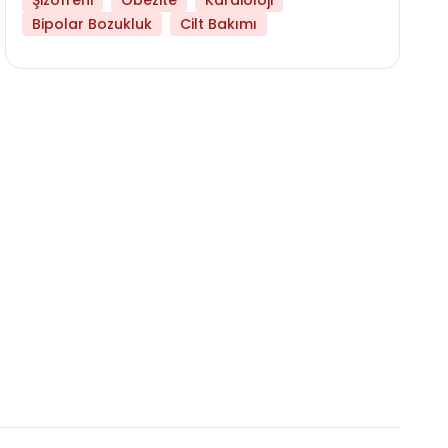
Şizofreni
Obezite
Kardioloji
Bipolar Bozukluk
Cilt Bakımı
Daha Az Protein Tüketmek Yaşlanmayı Yava