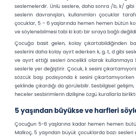
seslemelerdir. Ünlü seslere, daha sonra /b, k/ gibi
seslerin davranışları, kullanımları çocuklar tara
çocuklar, 5 – 6 yaşlarında hemen hemen bütün konu
ve söylenebilmesi tabi ki katı bir sıraya bağlı değildi
Çocuğa basit gelen, kolay çıkartabildiğinden ba
seslerini daha kolay ayırt ederken k, g, t, d gibi se
ve ayırt ettiği sesleri öncelikli olarak kullanmaya
seslerle yer değiştirir. Çocuk, k sesini çıkartamıyor
sözcük başı pozisyonda k sesini çıkartamıyorken 
şeklinde çıkardığı da görülebilir. Sesbilgisel gelişim,
heceler sesbirimlerin dizilişine özgü kurallarla birlik
5 yaşından büyükse ve harfleri söy
Çocuğun 5-6 yaşlarına kadar hemen hemen bütün
Malkoç, 5 yaşından büyük çocuklarda bazı sesleri