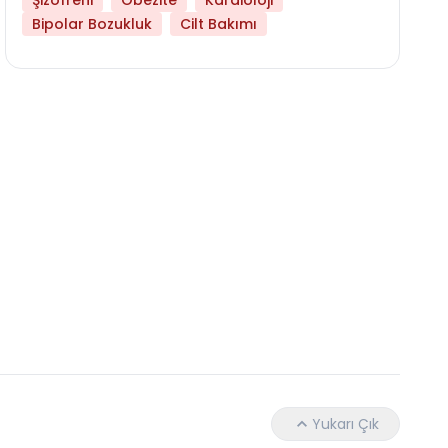
Şizofreni
Obezite
Kardioloji
Bipolar Bozukluk
Cilt Bakımı
Hangi Yaşta Hangi Testi Yaptırmanız Gerekt
Yukarı Çık