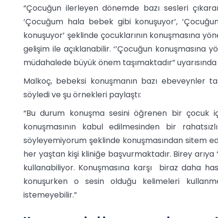
“Çocuğun ilerleyen dönemde bazı sesleri çıkara
‘Çocuğum hala bebek gibi konuşuyor’, ‘Çocuğun
konuşuyor’ şeklinde çocuklarının konuşmasına yöneli
gelişim ile açıklanabilir. ‘’Çocuğun konuşmasına 
müdahalede büyük önem taşımaktadır” uyarısında 
Malkoç, bebeksi konuşmanın bazı ebeveynler tarafı
söyledi ve şu örnekleri paylaştı:
“Bu durum konuşma sesini öğrenen bir çocuk i
konuşmasının kabul edilmesinden bir rahatsı
söyleyemiyorum şeklinde konuşmasından sitem edebi
her yaştan kişi kliniğe başvurmaktadır. Birey arıya
kullanabiliyor. Konuşmasına karşı biraz daha hass
konuşurken o sesin olduğu kelimeleri kulla
istemeyebilir.”