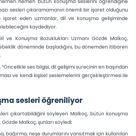
ar hemen hemen bütün konuşma seslerini öğrendiğine
 bazı sesleri çıkaramamanın önemli bir işaret olduğunu
 işaret eden uzmanlar, dil ve konuşma gelişiminde
elebileceğini kaydediyor.
 Dil ve Konuşma Bozuklukları Uzmanı Gözde Malkoç,
ebeklik döneminde başladığını, bu dönemden itibaren
.
celikle ses bilgisi, dil gelişimi sürecinin en başından
ası ve kendi kişisel seslemelerini gerçekleştirmesi ile
a sesleri öğreniliyor
leri çıkartabildiğini söyleyen Malkoç, bütün konuşma
. Gözde Malkoç, şunları söyledi:
a, bağırma, neşe durumlarını yansıtmak için kullanılan