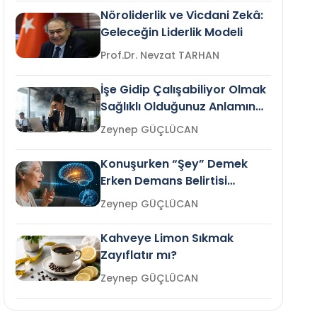
Nöroliderlik ve Vicdani Zekâ:
Geleceğin Liderlik Modeli
Prof.Dr. Nevzat TARHAN
İşe Gidip Çalışabiliyor Olmak
Sağlıklı Olduğunuz Anlamına
Gelir mi?
Zeynep GÜÇLÜCAN
Konuşurken “Şey” Demek
Erken Demans Belirtisi
Olabilir mi?
Zeynep GÜÇLÜCAN
Kahveye Limon Sıkmak
Zayıflatır mı?
Zeynep GÜÇLÜCAN