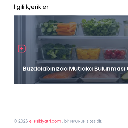
İlgili İçerikler
Buzdolabınızda Mutlaka Bulunması G
©
2026
e-Psikiyatri.com
, bir NPGRUP sitesidir,