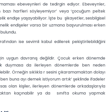
maması ebeveynleri de tedirgin ediyor. Ebeveynler,
 bazı harfleri söyleyemiyor’ veya ‘çocuğum peltek
k endişe yaşayabiliyor. İşte bu şikayetler, sesbilgisel
yönelik endişeler varsa bir uzmana başvurulması erken
bulundu.
ndan ise sevimli kabul edilerek pekiştirilebildiğini
çin uygun davranış değildir. Çocuk erken dönemde
zlık duymasa da ilerleyen dönemlerde ben neden
lir. Örneğin sıklıkla r sesini çıkaramamaktan dolayı
 ‘ben buna ayı demek istiyorum artık’ şeklinde ifadeler
as olan kişiler, ilerleyen dönemlerde arkadaşlarıyla
nmaktan kaçınabilir ya da sınıfta okuma yapmak