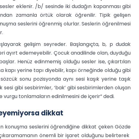
 sesler eklenir. /b/ sesinde iki dudağın kapanması gibi
fından zamanla örtük olarak öğrenilir. Tipik gelişen
şma seslerini öğrenmiş olurlar. Seslerin öğrenilmesi
r.
şlayarak gelişim seyreder. Başlangıçta, b, p dudak
sleri ayırt edemeyebilir. Çocuk anadilinde olan, duyduğu
 başlar. Henüz edinmemiş olduğu sesler ise, çıkartılan
sa kapı yerine tapı diyebilir, kapı örneğinde olduğu gibi
sözcük sonu pozisyonda aynı sesi kaşık yerine taşık
 k sesi gibi sesbirimler, ‘bak’ gibi sesbirimlerden oluşan
te vurgu tonlamaların edinilmesini de içerir” dedi.
leyemiyorsa dikkat
 konuşma seslerini öğrendiğine dikkat çeken Gözde
 çıkaramamanın önemli bir işaret olduğunu belirterek