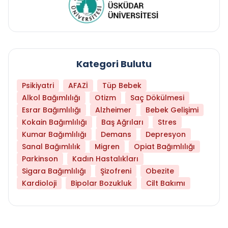
Kategori Bulutu
Psikiyatri
AFAZİ
Tüp Bebek
Alkol Bağımlılığı
Otizm
Saç Dökülmesi
Esrar Bağımlılığı
Alzheimer
Bebek Gelişimi
Kokain Bağımlılığı
Baş Ağrıları
Stres
Kumar Bağımlılığı
Demans
Depresyon
Sanal Bağımlılık
Migren
Opiat Bağımlılığı
Parkinson
Kadın Hastalıkları
Sigara Bağımlılığı
Şizofreni
Obezite
Kardioloji
Bipolar Bozukluk
Cilt Bakımı