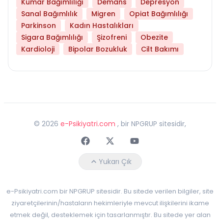
Kumar Bağımlılığı
Demans
Depresyon
Sanal Bağımlılık
Migren
Opiat Bağımlılığı
Parkinson
Kadın Hastalıkları
Sigara Bağımlılığı
Şizofreni
Obezite
Kardioloji
Bipolar Bozukluk
Cilt Bakımı
©
2026
e-Psikiyatri.com
, bir NPGRUP sitesidir,
Faceebok
Twitter
Youtube
Yukarı Çık
e-Psikiyatri.com bir NPGRUP sitesidir. Bu sitede verilen bilgiler, site
ziyaretçilerinin/hastaların hekimleriyle mevcut ilişkilerini ikame
etmek değil, desteklemek için tasarlanmıştır. Bu sitede yer alan