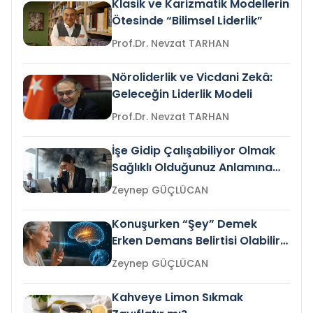
Klasik ve Karizmatik Modellerin
Ötesinde “Bilimsel Liderlik”
Prof.Dr. Nevzat TARHAN
Nöroliderlik ve Vicdani Zekâ:
Geleceğin Liderlik Modeli
Prof.Dr. Nevzat TARHAN
İşe Gidip Çalışabiliyor Olmak
Sağlıklı Olduğunuz Anlamına
Gelir mi?
Zeynep GÜÇLÜCAN
Konuşurken “Şey” Demek
Erken Demans Belirtisi Olabilir
mi?
Zeynep GÜÇLÜCAN
Kahveye Limon Sıkmak