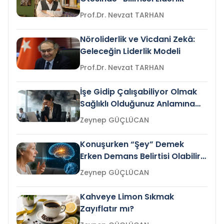
Prof.Dr. Nevzat TARHAN
Nöroliderlik ve Vicdani Zekâ:
Geleceğin Liderlik Modeli
Prof.Dr. Nevzat TARHAN
İşe Gidip Çalışabiliyor Olmak
Sağlıklı Olduğunuz Anlamına
Gelir mi?
Zeynep GÜÇLÜCAN
Konuşurken “Şey” Demek
Erken Demans Belirtisi Olabilir
mi?
Zeynep GÜÇLÜCAN
Kahveye Limon Sıkmak
Zayıflatır mı?