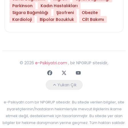
Parkinson
Kadın Hastalıkları
Sigara Bağımlılığı
Şizofreni
Obezite
Kardioloji
Bipolar Bozukluk
Cilt Bakımı
©
2026
e-Psikiyatri.com
, bir NPGRUP sitesidir,
Faceebok
Twitter
Youtube
Yukarı Çık
e-Psikiyatri.com bir NPGRUP sitesidir. Bu sitede verilen bilgiler, site
ziyaretçilerinin/hastaların hekimleriyle mevcut ilişkilerini ikame
etmek değil, desteklemek için tasarlanmıştır. Bu sitede yer alan
bilgiler bir hekime danışmanın yerine geçmez. Tüm hakları saklıdır.