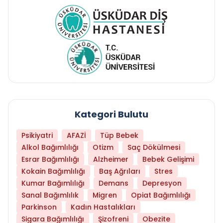
Kategori Bulutu
Psikiyatri
AFAZİ
Tüp Bebek
Alkol Bağımlılığı
Otizm
Saç Dökülmesi
Esrar Bağımlılığı
Alzheimer
Bebek Gelişimi
Kokain Bağımlılığı
Baş Ağrıları
Stres
Kumar Bağımlılığı
Demans
Depresyon
Sanal Bağımlılık
Migren
Opiat Bağımlılığı
Parkinson
Kadın Hastalıkları
Sigara Bağımlılığı
Şizofreni
Obezite