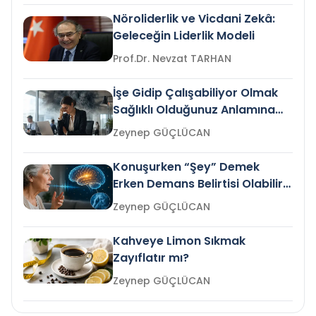
Nöroliderlik ve Vicdani Zekâ:
Geleceğin Liderlik Modeli
Prof.Dr. Nevzat TARHAN
İşe Gidip Çalışabiliyor Olmak
Sağlıklı Olduğunuz Anlamına
Gelir mi?
Zeynep GÜÇLÜCAN
Konuşurken “Şey” Demek
Erken Demans Belirtisi Olabilir
mi?
Zeynep GÜÇLÜCAN
Kahveye Limon Sıkmak
Zayıflatır mı?
Zeynep GÜÇLÜCAN