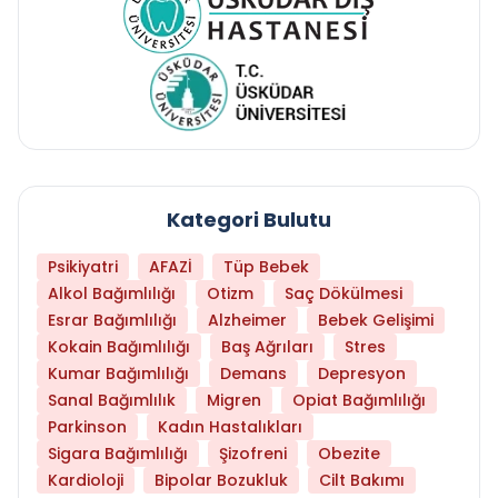
Kategori Bulutu
Psikiyatri
AFAZİ
Tüp Bebek
Alkol Bağımlılığı
Otizm
Saç Dökülmesi
Esrar Bağımlılığı
Alzheimer
Bebek Gelişimi
Kokain Bağımlılığı
Baş Ağrıları
Stres
Kumar Bağımlılığı
Demans
Depresyon
Sanal Bağımlılık
Migren
Opiat Bağımlılığı
Parkinson
Kadın Hastalıkları
Sigara Bağımlılığı
Şizofreni
Obezite
Kardioloji
Bipolar Bozukluk
Cilt Bakımı