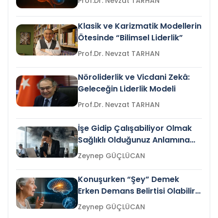
Prof.Dr. Nevzat TARHAN
Klasik ve Karizmatik Modellerin
Ötesinde “Bilimsel Liderlik”
Prof.Dr. Nevzat TARHAN
Nöroliderlik ve Vicdani Zekâ:
Geleceğin Liderlik Modeli
Prof.Dr. Nevzat TARHAN
İşe Gidip Çalışabiliyor Olmak
Sağlıklı Olduğunuz Anlamına
Gelir mi?
Zeynep GÜÇLÜCAN
Konuşurken “Şey” Demek
Erken Demans Belirtisi Olabilir
mi?
Zeynep GÜÇLÜCAN