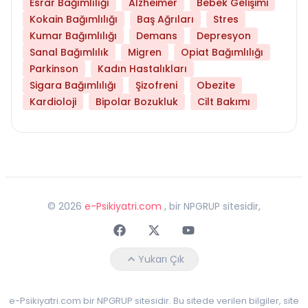
Esrar Bağımlılığı
Alzheimer
Bebek Gelişimi
Kokain Bağımlılığı
Baş Ağrıları
Stres
Kumar Bağımlılığı
Demans
Depresyon
Sanal Bağımlılık
Migren
Opiat Bağımlılığı
Parkinson
Kadın Hastalıkları
Sigara Bağımlılığı
Şizofreni
Obezite
Kardioloji
Bipolar Bozukluk
Cilt Bakımı
©
2026
e-Psikiyatri.com
, bir NPGRUP sitesidir,
Faceebok
Twitter
Youtube
Yukarı Çık
e-Psikiyatri.com bir NPGRUP sitesidir. Bu sitede verilen bilgiler, site