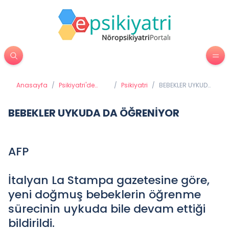
Anasayfa
/
Psikiyatri'de
/
Psikiyatri
/
BEBEKLER UYKUDA
Tedavi
DA ÖĞRENİYOR
Yöntemleri
BEBEKLER UYKUDA DA ÖĞRENİYOR
AFP
İtalyan La Stampa gazetesine göre,
yeni doğmuş bebeklerin öğrenme
sürecinin uykuda bile devam ettiği
bildirildi.