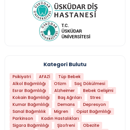
Kategori Bulutu
Psikiyatri
AFAZİ
Tüp Bebek
Alkol Bağımlılığı
Otizm
Saç Dökülmesi
Esrar Bağımlılığı
Alzheimer
Bebek Gelişimi
Kokain Bağımlılığı
Baş Ağrıları
Stres
Kumar Bağımlılığı
Demans
Depresyon
Sanal Bağımlılık
Migren
Opiat Bağımlılığı
Parkinson
Kadın Hastalıkları
Sigara Bağımlılığı
Şizofreni
Obezite