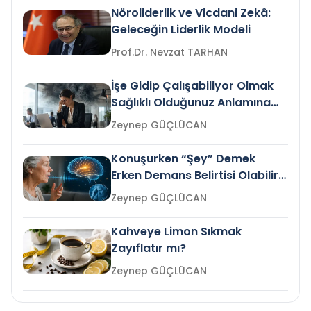
Nöroliderlik ve Vicdani Zekâ:
Geleceğin Liderlik Modeli
Prof.Dr. Nevzat TARHAN
İşe Gidip Çalışabiliyor Olmak
Sağlıklı Olduğunuz Anlamına
Gelir mi?
Zeynep GÜÇLÜCAN
Konuşurken “Şey” Demek
Erken Demans Belirtisi Olabilir
mi?
Zeynep GÜÇLÜCAN
Kahveye Limon Sıkmak
Zayıflatır mı?
Zeynep GÜÇLÜCAN