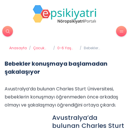
Anasayfa
/
Çocuk
/
0-6 Yaş
/
Bebekler
Psikiyatrisi
Gelişimi ve
konuşmaya
Eğitimi
başlamadan
şakalaşıyor
Bebekler konuşmaya başlamadan
şakalaşıyor
Avustralya’da bulunan Charles Sturt Üniversitesi,
bebeklerin konuşmayı öğrenmeden önce arkadaş
olmayı ve şakalaşmayı öğrendiğini ortaya çıkardı.
Avustralya’da
bulunan Charles Sturt