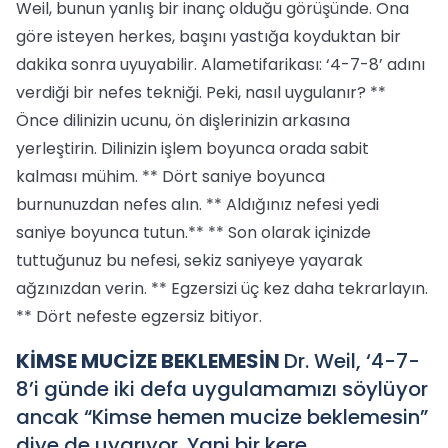
Weil, bunun yanlış bir inanç olduğu görüşünde. Ona
göre isteyen herkes, başını yastığa koyduktan bir
dakika sonra uyuyabilir. Alametifarikası: ‘4-7-8’ adını
verdiği bir nefes tekniği. Peki, nasıl uygulanır? **
Önce dilinizin ucunu, ön dişlerinizin arkasına
yerleştirin. Dilinizin işlem boyunca orada sabit
kalması mühim. ** Dört saniye boyunca
burnunuzdan nefes alın. ** Aldığınız nefesi yedi
saniye boyunca tutun.** ** Son olarak içinizde
tuttuğunuz bu nefesi, sekiz saniyeye yayarak
ağzınızdan verin. ** Egzersizi üç kez daha tekrarlayın.
** Dört nefeste egzersiz bitiyor.
KİMSE MUCİZE BEKLEMESİN
Dr. Weil, ‘4-7-
8’i günde iki defa uygulamamızı söylüyor
ancak “Kimse hemen mucize beklemesin”
diye de uyarıyor. Yani bir kere