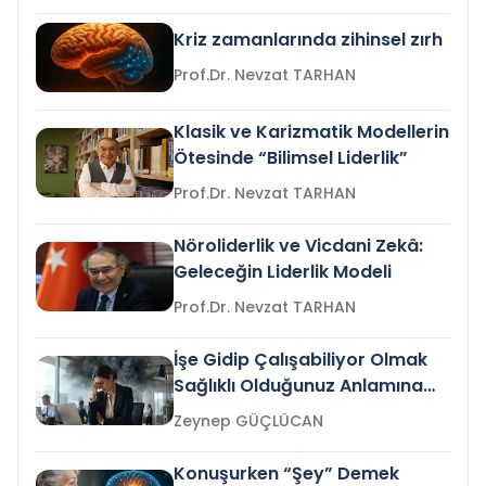
Kriz zamanlarında zihinsel zırh
Prof.Dr. Nevzat TARHAN
Klasik ve Karizmatik Modellerin
Ötesinde “Bilimsel Liderlik”
Prof.Dr. Nevzat TARHAN
Nöroliderlik ve Vicdani Zekâ:
Geleceğin Liderlik Modeli
Prof.Dr. Nevzat TARHAN
İşe Gidip Çalışabiliyor Olmak
Sağlıklı Olduğunuz Anlamına
Gelir mi?
Zeynep GÜÇLÜCAN
Konuşurken “Şey” Demek