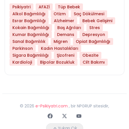
Psikiyatri
AFAZİ
Tüp Bebek
Alkol Bağımlılığı
Otizm
Saç Dökülmesi
Esrar Bağımlılığı
Alzheimer
Bebek Gelişimi
Kokain Bağımlılığı
Baş Ağrıları
Stres
Kumar Bağımlılığı
Demans
Depresyon
Sanal Bağımlılık
Migren
Opiat Bağımlılığı
Parkinson
Kadın Hastalıkları
Sigara Bağımlılığı
Şizofreni
Obezite
Kardioloji
Bipolar Bozukluk
Cilt Bakımı
©
2026
e-Psikiyatri.com
, bir NPGRUP sitesidir,
Faceebok
Twitter
Youtube
Yukarı Çık