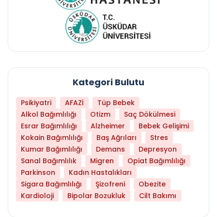
Kategori Bulutu
Psikiyatri
AFAZİ
Tüp Bebek
Alkol Bağımlılığı
Otizm
Saç Dökülmesi
Esrar Bağımlılığı
Alzheimer
Bebek Gelişimi
Kokain Bağımlılığı
Baş Ağrıları
Stres
Kumar Bağımlılığı
Demans
Depresyon
Sanal Bağımlılık
Migren
Opiat Bağımlılığı
Parkinson
Kadın Hastalıkları
Sigara Bağımlılığı
Şizofreni
Obezite
Kardioloji
Bipolar Bozukluk
Cilt Bakımı